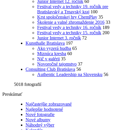
Junior Internet 12. ročník
60
Festival vedy a techniky 19. ročník pre
Bratislavský a Trnavský kraj
100
Krst spoločenskej hry ChemPlay
35
Školenie a valné zhromaždenie 2016
33
Festival vedy a techniky 16. ročník
189
Festival vedy a techniky 15. ročník
200
Junior Internet 3. ročník
72
Kunsthalle Bratislava
197
Ako vyzerá hudba
65
Miznúca kresba
60
Nič v galérii
35
Novoročné tajomstvo
37
Consulting Club Bratislava
56
Authentic Leadership na Slovensku
56
5018 fotografií
Preskúmať
Najčastejšie zobrazované
Najlepšie hodnotené
Nové fotografie
Nové albumy
Náhodný výber