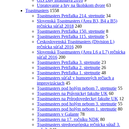
GIS Day Bratislava 2016
9
Upratovanie a hry na školskom dvore
63
Toastmasters
1558
Toastmasters Petržalka 214. stretnutie
34
Slovenská Toastmasters (Area B3, B4 a B5)
rečnícka súťaž 2018
240
Toastmasters Petržalka 150. stretnutie
8
Toastmasters Petržalka 115. stretnutie
5
Československá Toastmasters (Division L)
rečnícka súťaž 2016
269
Slovenská Toastmasters (Area L6 a L7) rečnícka
súťaž 2016
200
Toastmasters Petržalka 3. stretnutie
23
Toastmasters Petržalka 2. stretnutie
26
Toastmasters Petržalka 1. stretnutie
48
Toastmasters súťaž v humorných rečiach a
improvizáciach
45
Toastmasters pod holým nebom 7. stretnutie
55
Toastmasters na Právnickej fakulte UK
60
Toastmasters na Prírodovedeckej fakulte UK
12
Toastmasters pod holým nebom 3. stretnutie
55
Toastmasters pod holým nebom 1. stretnutie
80
Toastmasters v Galante
78
Toastmasters na 17. ročníku NDK
80
Toastmasters stredoeurópska rečnícka sútaž 3.