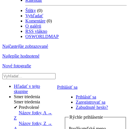
Kalendár
Štítky
(0)
Vyhľadať
Komentáre
(0)
O galérii
RSS vlákno
OSWORLDMAP
Najčastejšie zobrazované
Najlepšie hodnotené
Nové fotografie
Hľadať v tejto
Prihlásiť sa
skupine
Smer triedenia
Prihlásiť sa
Smer triedenia
Zaregistrovať sa
✔
Predvolené
Zabudnuté heslo?
Názov fotky, A →
Rýchle prihlásenie
Z
Názov fotky, Z →
Používateľské meno
A