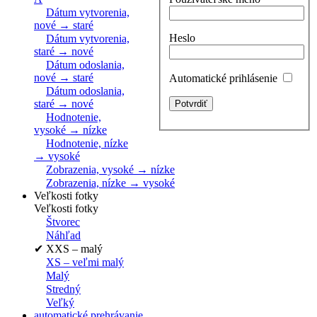
Dátum vytvorenia,
nové → staré
Heslo
Dátum vytvorenia,
staré → nové
Dátum odoslania,
nové → staré
Automatické prihlásenie
Dátum odoslania,
staré → nové
Hodnotenie,
vysoké → nízke
Hodnotenie, nízke
→ vysoké
Zobrazenia, vysoké → nízke
Zobrazenia, nízke → vysoké
Veľkosti fotky
Veľkosti fotky
Štvorec
Náhľad
✔
XXS – malý
XS – veľmi malý
Malý
Stredný
Veľký
automatické prehrávanie