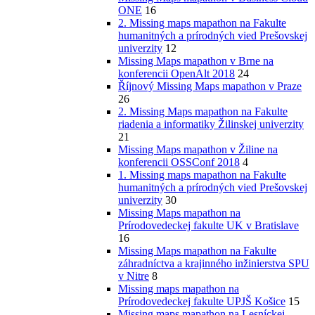
ONE
16
2. Missing maps mapathon na Fakulte
humanitných a prírodných vied Prešovskej
univerzity
12
Missing Maps mapathon v Brne na
konferencii OpenAlt 2018
24
Říjnový Missing Maps mapathon v Praze
26
2. Missing Maps mapathon na Fakulte
riadenia a informatiky Žilinskej univerzity
21
Missing Maps mapathon v Žiline na
konferencii OSSConf 2018
4
1. Missing maps mapathon na Fakulte
humanitných a prírodných vied Prešovskej
univerzity
30
Missing Maps mapathon na
Prírodovedeckej fakulte UK v Bratislave
16
Missing Maps mapathon na Fakulte
záhradníctva a krajinného inžinierstva SPU
v Nitre
8
Missing maps mapathon na
Prírodovedeckej fakulte UPJŠ Košice
15
Missing maps mapathon na Lesníckej