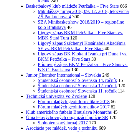
ročník
240
Basketbalový klub mládeže Petržalka – Five Stars
666
Mikulášsky turnaj 2018, 09. 12. 2018, telocvičňa
ZŠ Pankúchova 4
300
SBA Minibasketshow 2018/2019 – regionálne
kolo Bratislava
46
Ligový zápas BKM Petržalka – Five Stars vs.
MBK Stará Turá
120
Ligový zápas Széchenyi Kosárlabda Akadémia
SE vs. BKM Petržalka – Five Stars
40
Ligový zápas BK Klokani Ivanka pri Dunaji vs.
BKM Petržalka – Five Stars
30
Prípravný zápas BKM Petržalka – Five Stars vs.
B.S.C. Bratislava
130
Junior Chamber International – Slovakia
249
Študentská osobnosť Slovenska 14. ročník
15
Študentská osobnosť Slovenska 12. ročník
120
Študentská osobnosť Slovenska 11. ročník
114
Technická univerzita vo Zvolene
128
Fórum mladých geoinformatikov 2018
66
Fórum mladých geoinformatikov 2017
62
Klub amerického futbalu Bratislava Monarchs
45
Únia telovýchovných organizácií polície SR
170
Stolnotenisový turnaj 2017
170
Asociácia pre mládež, vedu a techniku
689