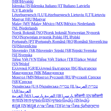
[HR]
Hrvatski
Íslenska [IS]
Íslenska
Italiano [IT]
Italiano
Latviešu
[LV]
Latviešu
Lëtzebuergesch [LU]
Lëtzebuergesch
Lietuviu [LT]
Lietuviu
Magyar [HU]
Magyar
Malay [MY]
Malay
México [MX]
México
Nederlands
[NL]
Nederlands
Norsk Bokmål [NO]
Norsk bokmål
Norwegian Nynorsk
[NO]
Norwegian nynorsk
Polski [PL]
Polski
Português [PT]
Português
Română [RO]
Română
Slovenšcina
[SI]
Slovenšcina
Slovensky [SK]
Slovensky
Srpski [SR]
Srpski
Svenska
[SE]
Svenska
Tiếng Việt [VN]
Tiếng Việt
Türkçe [TR]
Türkçe
Wolof
[SN]
Wolof
Ελληνικά [GR]
Ελληνικά
Български [BG]
Български
Македонски [MK]
Македонски
Монгол [MN]
Монгол
Русский [RU]
Русский
Српски
[SR]
Српски
Українська [UA]
Українська
עברית [IL]
العربية
עברית
[AR]
العربية
العربية [MA]
العربية
پارسی [IR]
پارسی
कोंकणी [IN]
कोंकणी
বাংলা[IN]
বাংলা
ગુજરાતી[IN]
ગુજરાતી
தமிழ் [IN]
தமிழ்
ಕನ್ನಡ [IN]
ಕನ್ನಡ
ภาษาไทย [TH]
ภาษาไทย
ქართული