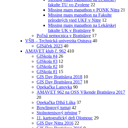
fakulte TU vo Zvolene
22
Missing maps mapathon v PONK Nitra
21
Missing maps mapathon na Fakulte
prírodných vied UKF v Nitre
12
Missing maps mapathon na Lekárskej
fakulte UK v Bratislave
9
Poľná nemocnica v Bratislave
17
VŠB – Technická univerzita Ostrava
40
GISáček 2023
40
AMAVET klub č. 962
410
GISkola #4
26
GISkola #3
12
GISkola #2
10
GISkola #1
15
GIS Day Bratislava 2018
10
GIS Day Bratislava 2017
18
Opekačka Lanovka
90
AMAVET 962 na OSS Víkende Bratislava 2017
20
Opekačka Dlhá Lúka
37
Bowlingový turnaj
42
Stolnotenisový tréning
7
11. kartografický deň Olomouc
29
GIS Day Nitra 2016
22