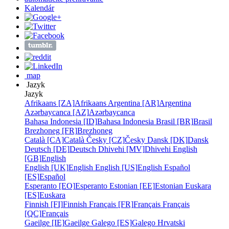
Kalendár
map
Jazyk
Jazyk
Afrikaans [ZA]
Afrikaans
Argentina [AR]
Argentina
Azərbaycanca [AZ]
Azərbaycanca
Bahasa Indonesia [ID]
Bahasa Indonesia
Brasil [BR]
Brasil
Brezhoneg [FR]
Brezhoneg
Català [CA]
Català
Česky [CZ]
Česky
Dansk [DK]
Dansk
Deutsch [DE]
Deutsch
Dhivehi [MV]
Dhivehi
English
[GB]
English
English [UK]
English
English [US]
English
Español
[ES]
Español
Esperanto [EO]
Esperanto
Estonian [EE]
Estonian
Euskara
[ES]
Euskara
Finnish [FI]
Finnish
Français [FR]
Français
Français
[QC]
Français
Gaeilge [IE]
Gaeilge
Galego [ES]
Galego
Hrvatski