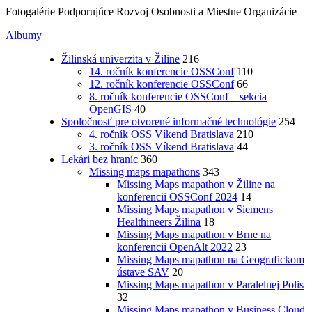
Fotogalérie Podporujúce Rozvoj Osobnosti a Miestne Organizácie
Albumy
Žilinská univerzita v Žiline
216
14. ročník konferencie OSSConf
110
12. ročník konferencie OSSConf
66
8. ročník konferencie OSSConf – sekcia
OpenGIS
40
Spoločnosť pre otvorené informačné technológie
254
4. ročník OSS Víkend Bratislava
210
3. ročník OSS Víkend Bratislava
44
Lekári bez hraníc
360
Missing maps mapathons
343
Missing Maps mapathon v Žiline na
konferencii OSSConf 2024
14
Missing Maps mapathon v Siemens
Healthineers Žilina
18
Missing Maps mapathon v Brne na
konferencii OpenAlt 2022
23
Missing Maps mapathon na Geografickom
ústave SAV
20
Missing Maps mapathon v Paralelnej Polis
32
Missing Maps mapathon v Business Cloud