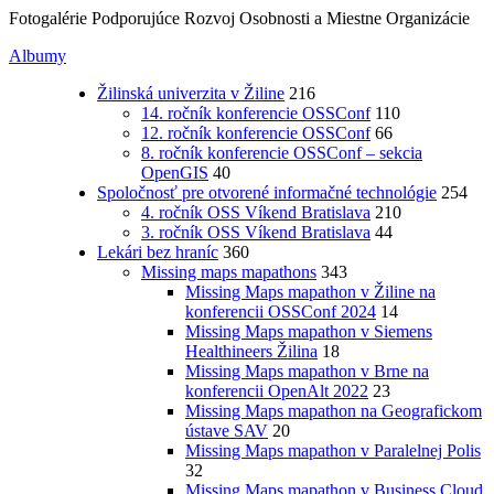
Fotogalérie Podporujúce Rozvoj Osobnosti a Miestne Organizácie
Albumy
Žilinská univerzita v Žiline
216
14. ročník konferencie OSSConf
110
12. ročník konferencie OSSConf
66
8. ročník konferencie OSSConf – sekcia
OpenGIS
40
Spoločnosť pre otvorené informačné technológie
254
4. ročník OSS Víkend Bratislava
210
3. ročník OSS Víkend Bratislava
44
Lekári bez hraníc
360
Missing maps mapathons
343
Missing Maps mapathon v Žiline na
konferencii OSSConf 2024
14
Missing Maps mapathon v Siemens
Healthineers Žilina
18
Missing Maps mapathon v Brne na
konferencii OpenAlt 2022
23
Missing Maps mapathon na Geografickom
ústave SAV
20
Missing Maps mapathon v Paralelnej Polis
32
Missing Maps mapathon v Business Cloud