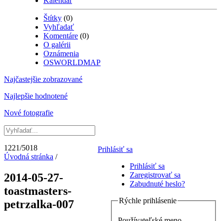
Kalendár
Štítky
(0)
Vyhľadať
Komentáre
(0)
O galérii
Oznámenia
OSWORLDMAP
Najčastejšie zobrazované
Najlepšie hodnotené
Nové fotografie
1221/5018
Prihlásiť sa
Úvodná stránka
/
Prihlásiť sa
Zaregistrovať sa
2014-05-27-
Zabudnuté heslo?
toastmasters-
Rýchle prihlásenie
petrzalka-007
Používateľské meno