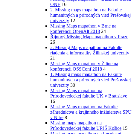
ONE
16
2. Missing maps mapathon na Fakulte
humanitných a prírodných vied Prešovskej
univerzity
12
Missing Maps mapathon v Brne na
konferencii OpenAlt 2018
24
Říjnový Missing Maps mapathon v Praze
26
2. Missing Maps mapathon na Fakulte
riadenia a informatiky Žilinskej univerzity
21
Missing Maps mapathon v Žiline na
konferencii OSSConf 2018
4
1. Missing maps mapathon na Fakulte
humanitných a prírodných vied Prešovskej
univerzity
30
Missing Maps mapathon na
Prírodovedeckej fakulte UK v Bratislave
16
Missing Maps mapathon na Fakulte
záhradníctva a krajinného inžinierstva SPU
v Nitre
8
Missing maps mapathon na
Prírodovedeckej fakulte UPJŠ Košice
15
Missing maps mapathon na Lesníckej