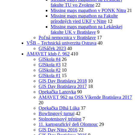
fakulte TU vo Zvolene
22
Missing maps mapathon v PONK Nitra
21
Missing maps mapathon na Fakulte
prírodných vied UKF v Nitre
12
Missing maps mapathon na Lekárskej
fakulte UK v Bratislave
9
Poľná nemocnica v Bratislave
17
VŠB – Technická univerzita Ostrava
40
GISáček 2023
40
AMAVET klub č. 962
410
GISkola #4
26
GISkola #3
12
GISkola #2
10
GISkola #1
15
GIS Day Bratislava 2018
10
GIS Day Bratislava 2017
18
Opekačka Lanovka
90
AMAVET 962 na OSS Víkende Bratislava 2017
20
Opekačka Dlhá Lúka
37
Bowlingový turnaj
42
Stolnotenisový tréning
7
11. kartografický deň Olomouc
29
GIS Day Nitra 2016
22