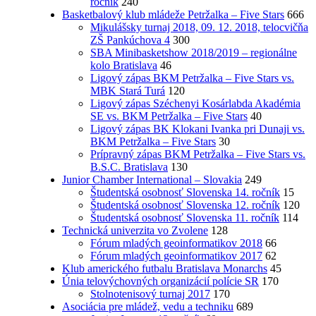
ročník
240
Basketbalový klub mládeže Petržalka – Five Stars
666
Mikulášsky turnaj 2018, 09. 12. 2018, telocvičňa
ZŠ Pankúchova 4
300
SBA Minibasketshow 2018/2019 – regionálne
kolo Bratislava
46
Ligový zápas BKM Petržalka – Five Stars vs.
MBK Stará Turá
120
Ligový zápas Széchenyi Kosárlabda Akadémia
SE vs. BKM Petržalka – Five Stars
40
Ligový zápas BK Klokani Ivanka pri Dunaji vs.
BKM Petržalka – Five Stars
30
Prípravný zápas BKM Petržalka – Five Stars vs.
B.S.C. Bratislava
130
Junior Chamber International – Slovakia
249
Študentská osobnosť Slovenska 14. ročník
15
Študentská osobnosť Slovenska 12. ročník
120
Študentská osobnosť Slovenska 11. ročník
114
Technická univerzita vo Zvolene
128
Fórum mladých geoinformatikov 2018
66
Fórum mladých geoinformatikov 2017
62
Klub amerického futbalu Bratislava Monarchs
45
Únia telovýchovných organizácií polície SR
170
Stolnotenisový turnaj 2017
170
Asociácia pre mládež, vedu a techniku
689