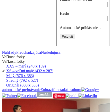
Heslo
Automatické prihlásenie
Náhľady
Predchádzajúca
Nasledujúca
Veľkosti fotky
Veľkosti fotky
XXS – malý
(240 x 159)
✔
XS – veľmi malý
(432 x 287)
Malý
(576 x 383)
Stredný
(792 x 527)
Originál
(800 x 533)
automatické prehrávanie
Zobraziť metadáta súboru
Save