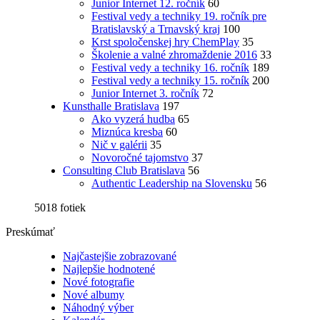
Junior Internet 12. ročník
60
Festival vedy a techniky 19. ročník pre
Bratislavský a Trnavský kraj
100
Krst spoločenskej hry ChemPlay
35
Školenie a valné zhromaždenie 2016
33
Festival vedy a techniky 16. ročník
189
Festival vedy a techniky 15. ročník
200
Junior Internet 3. ročník
72
Kunsthalle Bratislava
197
Ako vyzerá hudba
65
Miznúca kresba
60
Nič v galérii
35
Novoročné tajomstvo
37
Consulting Club Bratislava
56
Authentic Leadership na Slovensku
56
5018 fotiek
Preskúmať
Najčastejšie zobrazované
Najlepšie hodnotené
Nové fotografie
Nové albumy
Náhodný výber