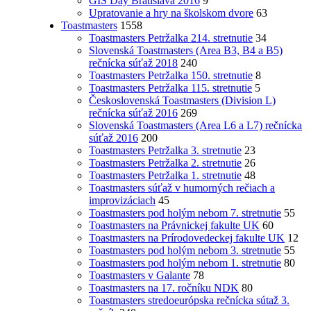
GIS Day Bratislava 2016
9
Upratovanie a hry na školskom dvore
63
Toastmasters
1558
Toastmasters Petržalka 214. stretnutie
34
Slovenská Toastmasters (Area B3, B4 a B5)
rečnícka súťaž 2018
240
Toastmasters Petržalka 150. stretnutie
8
Toastmasters Petržalka 115. stretnutie
5
Československá Toastmasters (Division L)
rečnícka súťaž 2016
269
Slovenská Toastmasters (Area L6 a L7) rečnícka
súťaž 2016
200
Toastmasters Petržalka 3. stretnutie
23
Toastmasters Petržalka 2. stretnutie
26
Toastmasters Petržalka 1. stretnutie
48
Toastmasters súťaž v humorných rečiach a
improvizáciach
45
Toastmasters pod holým nebom 7. stretnutie
55
Toastmasters na Právnickej fakulte UK
60
Toastmasters na Prírodovedeckej fakulte UK
12
Toastmasters pod holým nebom 3. stretnutie
55
Toastmasters pod holým nebom 1. stretnutie
80
Toastmasters v Galante
78
Toastmasters na 17. ročníku NDK
80
Toastmasters stredoeurópska rečnícka sútaž 3.