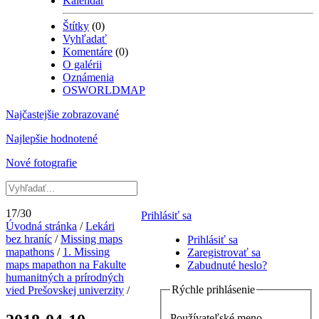
Kalendár
Štítky
(0)
Vyhľadať
Komentáre
(0)
O galérii
Oznámenia
OSWORLDMAP
Najčastejšie zobrazované
Najlepšie hodnotené
Nové fotografie
17/30
Prihlásiť sa
Úvodná stránka
/
Lekári
bez hraníc
/
Missing maps
Prihlásiť sa
mapathons
/
1. Missing
Zaregistrovať sa
maps mapathon na Fakulte
Zabudnuté heslo?
humanitných a prírodných
Rýchle prihlásenie
vied Prešovskej univerzity
/
Používateľské meno