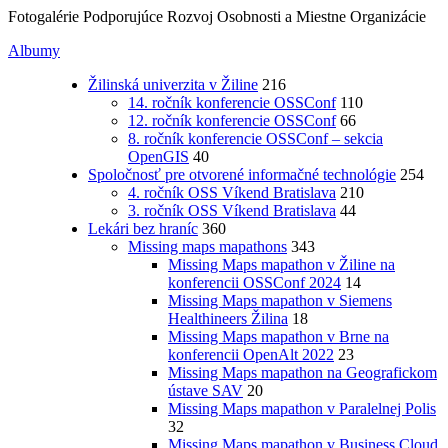
Fotogalérie Podporujúce Rozvoj Osobnosti a Miestne Organizácie
Albumy
Žilinská univerzita v Žiline
216
14. ročník konferencie OSSConf
110
12. ročník konferencie OSSConf
66
8. ročník konferencie OSSConf – sekcia
OpenGIS
40
Spoločnosť pre otvorené informačné technológie
254
4. ročník OSS Víkend Bratislava
210
3. ročník OSS Víkend Bratislava
44
Lekári bez hraníc
360
Missing maps mapathons
343
Missing Maps mapathon v Žiline na
konferencii OSSConf 2024
14
Missing Maps mapathon v Siemens
Healthineers Žilina
18
Missing Maps mapathon v Brne na
konferencii OpenAlt 2022
23
Missing Maps mapathon na Geografickom
ústave SAV
20
Missing Maps mapathon v Paralelnej Polis
32
Missing Maps mapathon v Business Cloud