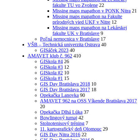
fakulte TU vo Zvolene
22
Missing maps mapathon v PONK Nitra
21
Missing maps mapathon na Fakulte
prírodných vied UKF v Nitre
12
Missing maps mapathon na Lekárskej
fakulte UK v Bratislave
9
Poľná nemocnica v Bratislave
17
VŠB – Technická univerzita Ostrava
40
GISáček 2023
40
AMAVET klub č. 962
410
GISkola #4
26
GISkola #3
12
GISkola #2
10
GISkola #1
15
GIS Day Bratislava 2018
10
GIS Day Bratislava 2017
18
Opekačka Lanovka
90
AMAVET 962 na OSS Víkende Bratislava 2017
20
Opekačka Dlhá Lúka
37
Bowlingový turnaj
42
Stolnotenisový tréning
7
11. kartografický deň Olomouc
29
GIS Day Nitra 2016
22