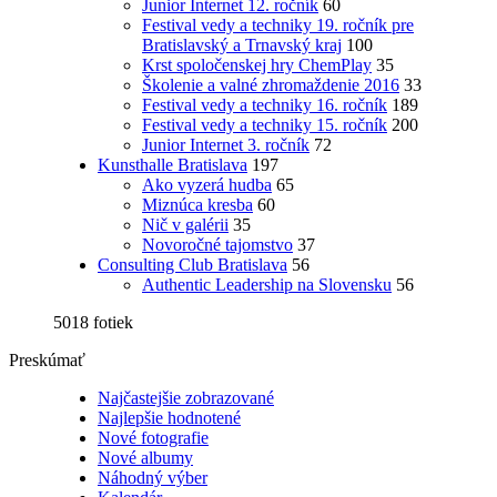
Junior Internet 12. ročník
60
Festival vedy a techniky 19. ročník pre
Bratislavský a Trnavský kraj
100
Krst spoločenskej hry ChemPlay
35
Školenie a valné zhromaždenie 2016
33
Festival vedy a techniky 16. ročník
189
Festival vedy a techniky 15. ročník
200
Junior Internet 3. ročník
72
Kunsthalle Bratislava
197
Ako vyzerá hudba
65
Miznúca kresba
60
Nič v galérii
35
Novoročné tajomstvo
37
Consulting Club Bratislava
56
Authentic Leadership na Slovensku
56
5018 fotiek
Preskúmať
Najčastejšie zobrazované
Najlepšie hodnotené
Nové fotografie
Nové albumy
Náhodný výber