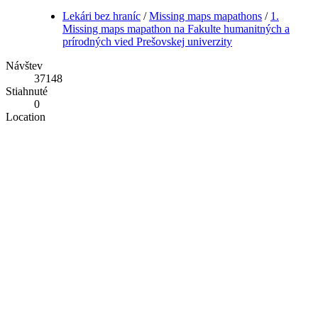
Lekári bez hraníc
/
Missing maps mapathons
/
1.
Missing maps mapathon na Fakulte humanitných a
prírodných vied Prešovskej univerzity
Návštev
37148
Stiahnuté
0
Location
Otvoriť v OpenStreetMap
Bodové hodnotenie
bez hodnotenia
Ohodnotiť túto fotografiu