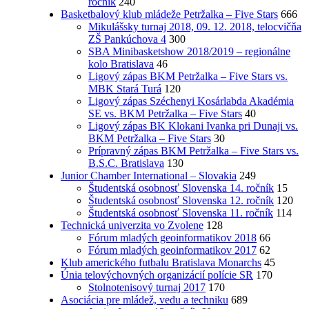
ročník
240
Basketbalový klub mládeže Petržalka – Five Stars
666
Mikulášsky turnaj 2018, 09. 12. 2018, telocvičňa
ZŠ Pankúchova 4
300
SBA Minibasketshow 2018/2019 – regionálne
kolo Bratislava
46
Ligový zápas BKM Petržalka – Five Stars vs.
MBK Stará Turá
120
Ligový zápas Széchenyi Kosárlabda Akadémia
SE vs. BKM Petržalka – Five Stars
40
Ligový zápas BK Klokani Ivanka pri Dunaji vs.
BKM Petržalka – Five Stars
30
Prípravný zápas BKM Petržalka – Five Stars vs.
B.S.C. Bratislava
130
Junior Chamber International – Slovakia
249
Študentská osobnosť Slovenska 14. ročník
15
Študentská osobnosť Slovenska 12. ročník
120
Študentská osobnosť Slovenska 11. ročník
114
Technická univerzita vo Zvolene
128
Fórum mladých geoinformatikov 2018
66
Fórum mladých geoinformatikov 2017
62
Klub amerického futbalu Bratislava Monarchs
45
Únia telovýchovných organizácií polície SR
170
Stolnotenisový turnaj 2017
170
Asociácia pre mládež, vedu a techniku
689