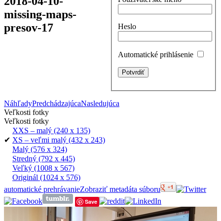
2018-04-10-
missing-maps-
presov-17
Heslo
Automatické prihlásenie
Náhľady
Predchádzajúca
Nasledujúca
Veľkosti fotky
Veľkosti fotky
XXS – malý
(240 x 135)
✔
XS – veľmi malý
(432 x 243)
Malý
(576 x 324)
Stredný
(792 x 445)
Veľký
(1008 x 567)
Originál
(1024 x 576)
automatické prehrávanie
Zobraziť metadáta súboru
Save