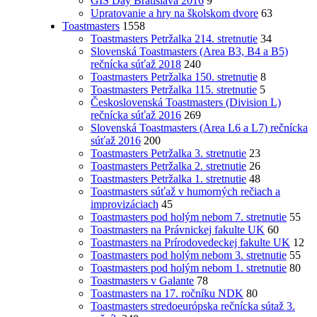
GIS Day Bratislava 2016
9
Upratovanie a hry na školskom dvore
63
Toastmasters
1558
Toastmasters Petržalka 214. stretnutie
34
Slovenská Toastmasters (Area B3, B4 a B5)
rečnícka súťaž 2018
240
Toastmasters Petržalka 150. stretnutie
8
Toastmasters Petržalka 115. stretnutie
5
Československá Toastmasters (Division L)
rečnícka súťaž 2016
269
Slovenská Toastmasters (Area L6 a L7) rečnícka
súťaž 2016
200
Toastmasters Petržalka 3. stretnutie
23
Toastmasters Petržalka 2. stretnutie
26
Toastmasters Petržalka 1. stretnutie
48
Toastmasters súťaž v humorných rečiach a
improvizáciach
45
Toastmasters pod holým nebom 7. stretnutie
55
Toastmasters na Právnickej fakulte UK
60
Toastmasters na Prírodovedeckej fakulte UK
12
Toastmasters pod holým nebom 3. stretnutie
55
Toastmasters pod holým nebom 1. stretnutie
80
Toastmasters v Galante
78
Toastmasters na 17. ročníku NDK
80
Toastmasters stredoeurópska rečnícka sútaž 3.