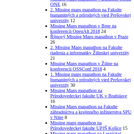
ONE
16
2. Missing maps mapathon na Fakulte
humanitných a prírodných vied Prešovskej
univerzity
12
Missing Maps mapathon v Brne na
konferencii OpenAlt 2018
24
Říjnový Missing Maps mapathon v Praze
26
2. Missing Maps mapathon na Fakulte
riadenia a informatiky Žilinskej univerzity
21
Missing Maps mapathon v Žiline na
konferencii OSSConf 2018
4
1. Missing maps mapathon na Fakulte
humanitných a prírodných vied Prešovskej
univerzity
30
Missing Maps mapathon na
Prírodovedeckej fakulte UK v Bratislave
16
Missing Maps mapathon na Fakulte
záhradníctva a krajinného inžinierstva SPU
v Nitre
8
Missing maps mapathon na
Prírodovedeckej fakulte UPJŠ Košice
15
Missing maps mapathon na Lesníckej