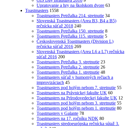
GIS Day Bratislava 2016
9
Upratovanie a hry na školskom dvore
63
Toastmasters
1558
Toastmasters Petržalka 214. stretnutie
34
Slovenská Toastmasters (Area B3, B4 a B5)
rečnícka súťaž 2018
240
Toastmasters Petržalka 150. stretnutie
8
Toastmasters Petržalka 115. stretnutie
5
Československá Toastmasters (Division L)
rečnícka súťaž 2016
269
Slovenská Toastmasters (Area L6 a L7) rečnícka
súťaž 2016
200
Toastmasters Petržalka 3. stretnutie
23
Toastmasters Petržalka 2. stretnutie
26
Toastmasters Petržalka 1. stretnutie
48
Toastmasters súťaž v humorných rečiach a
improvizáciach
45
Toastmasters pod holým nebom 7. stretnutie
55
Toastmasters na Právnickej fakulte UK
60
Toastmasters na Prírodovedeckej fakulte UK
12
Toastmasters pod holým nebom 3. stretnutie
55
Toastmasters pod holým nebom 1. stretnutie
80
Toastmasters v Galante
78
Toastmasters na 17. ročníku NDK
80
Toastmasters stredoeurópska rečnícka sútaž 3.