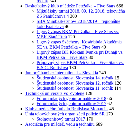
ročník
240
Basketbalový klub mládeže Petržalka – Five Stars
666
Mikulášsky turnaj 2018, 09. 12. 2018, telocvičňa
ZŠ Pankúchova 4
300
SBA Minibasketshow 2018/2019 – regionálne
kolo Bratislava
46
Ligový zápas BKM Petržalka – Five Stars vs.
MBK Stará Turá
120
Ligový zápas Széchenyi Kosárlabda Akadémia
SE vs. BKM Petržalka – Five Stars
40
Ligový zápas BK Klokani Ivanka pri Dunaji vs.
BKM Petržalka – Five Stars
30
Prípravný zápas BKM Petržalka – Five Stars vs.
B.S.C. Bratislava
130
Junior Chamber International – Slovakia
249
Študentská osobnosť Slovenska 14. ročník
15
Študentská osobnosť Slovenska 12. ročník
120
Študentská osobnosť Slovenska 11. ročník
114
Technická univerzita vo Zvolene
128
Fórum mladých geoinformatikov 2018
66
Fórum mladých geoinformatikov 2017
62
Klub amerického futbalu Bratislava Monarchs
45
Únia telovýchovných organizácií polície SR
170
Stolnotenisový turnaj 2017
170
Asociácia pre mládež, vedu a techniku
689