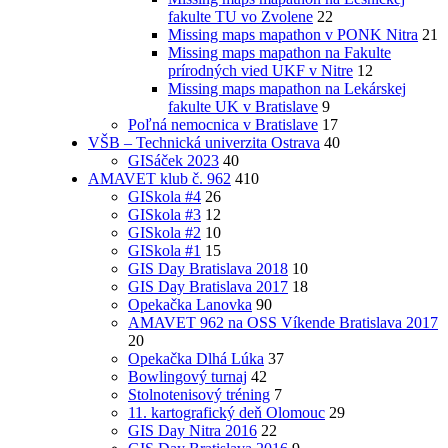
fakulte TU vo Zvolene
22
Missing maps mapathon v PONK Nitra
21
Missing maps mapathon na Fakulte
prírodných vied UKF v Nitre
12
Missing maps mapathon na Lekárskej
fakulte UK v Bratislave
9
Poľná nemocnica v Bratislave
17
VŠB – Technická univerzita Ostrava
40
GISáček 2023
40
AMAVET klub č. 962
410
GISkola #4
26
GISkola #3
12
GISkola #2
10
GISkola #1
15
GIS Day Bratislava 2018
10
GIS Day Bratislava 2017
18
Opekačka Lanovka
90
AMAVET 962 na OSS Víkende Bratislava 2017
20
Opekačka Dlhá Lúka
37
Bowlingový turnaj
42
Stolnotenisový tréning
7
11. kartografický deň Olomouc
29
GIS Day Nitra 2016
22