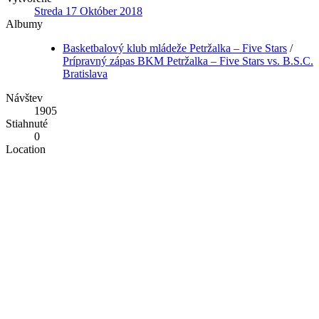
Streda 17 Október 2018
Albumy
Basketbalový klub mládeže Petržalka – Five Stars
/
Prípravný zápas BKM Petržalka – Five Stars vs. B.S.C.
Bratislava
Návštev
1905
Stiahnuté
0
Location
Otvoriť v OpenStreetMap
Bodové hodnotenie