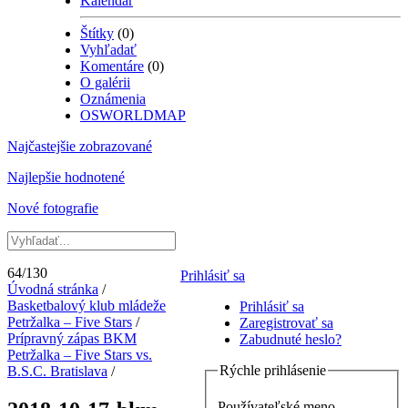
Kalendár
Štítky
(0)
Vyhľadať
Komentáre
(0)
O galérii
Oznámenia
OSWORLDMAP
Najčastejšie zobrazované
Najlepšie hodnotené
Nové fotografie
64/130
Prihlásiť sa
Úvodná stránka
/
Basketbalový klub mládeže
Prihlásiť sa
Petržalka – Five Stars
/
Zaregistrovať sa
Prípravný zápas BKM
Zabudnuté heslo?
Petržalka – Five Stars vs.
Rýchle prihlásenie
B.S.C. Bratislava
/
Používateľské meno