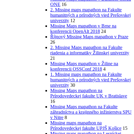
ONE
16
2. Missing maps mapathon na Fakulte
humanitných a prírodných vied Prešovskej
univerzity
12
Missing Maps mapathon v Brne na
konferencii OpenAlt 2018
24
Říjnový Missing Maps mapathon v Praze
26
2. Missing Maps mapathon na Fakulte
riadenia a informatiky Žilinskej univerzity
21
Missing Maps mapathon v Žiline na
konferencii OSSConf 2018
4
1. Missing maps mapathon na Fakulte
humanitných a prírodných vied Prešovskej
univerzity
30
Missing Maps mapathon na
Prírodovedeckej fakulte UK v Bratislave
16
Missing Maps mapathon na Fakulte
záhradníctva a krajinného inžinierstva SPU
v Nitre
8
Missing maps mapathon na
Prírodovedeckej fakulte UPJŠ Košice
15
Missing maps mapathon na Lesníckej