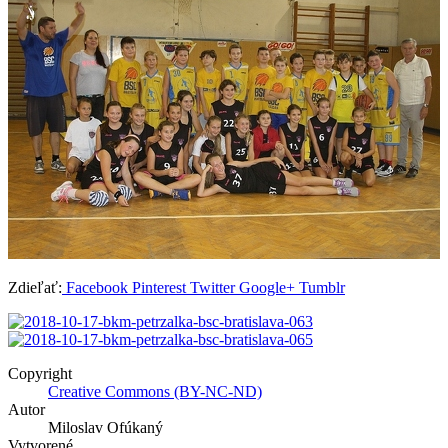
Zdieľať:
Facebook
Pinterest
Twitter
Google+
Tumblr
Copyright
Creative Commons (BY-NC-ND)
Autor
Miloslav Ofúkaný
Vytvorené