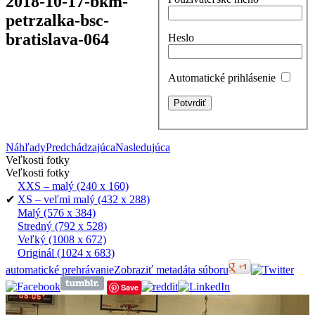
2018-10-17-bkm-
petrzalka-bsc-
bratislava-064
Heslo
Automatické prihlásenie
Náhľady
Predchádzajúca
Nasledujúca
Veľkosti fotky
Veľkosti fotky
XXS – malý
(240 x 160)
✔
XS – veľmi malý
(432 x 288)
Malý
(576 x 384)
Stredný
(792 x 528)
Veľký
(1008 x 672)
Originál
(1024 x 683)
automatické prehrávanie
Zobraziť metadáta súboru
Save