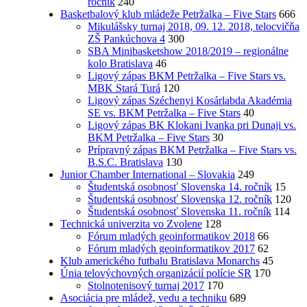
ročník
240
Basketbalový klub mládeže Petržalka – Five Stars
666
Mikulášsky turnaj 2018, 09. 12. 2018, telocvičňa
ZŠ Pankúchova 4
300
SBA Minibasketshow 2018/2019 – regionálne
kolo Bratislava
46
Ligový zápas BKM Petržalka – Five Stars vs.
MBK Stará Turá
120
Ligový zápas Széchenyi Kosárlabda Akadémia
SE vs. BKM Petržalka – Five Stars
40
Ligový zápas BK Klokani Ivanka pri Dunaji vs.
BKM Petržalka – Five Stars
30
Prípravný zápas BKM Petržalka – Five Stars vs.
B.S.C. Bratislava
130
Junior Chamber International – Slovakia
249
Študentská osobnosť Slovenska 14. ročník
15
Študentská osobnosť Slovenska 12. ročník
120
Študentská osobnosť Slovenska 11. ročník
114
Technická univerzita vo Zvolene
128
Fórum mladých geoinformatikov 2018
66
Fórum mladých geoinformatikov 2017
62
Klub amerického futbalu Bratislava Monarchs
45
Únia telovýchovných organizácií polície SR
170
Stolnotenisový turnaj 2017
170
Asociácia pre mládež, vedu a techniku
689