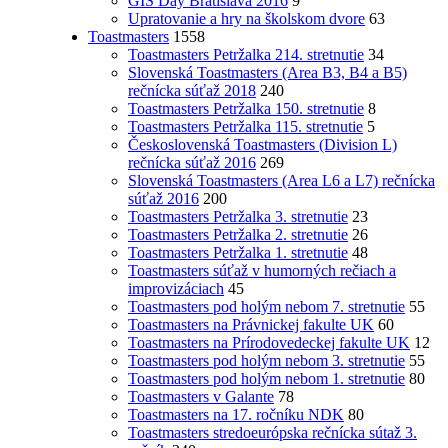
GIS Day Bratislava 2016
9
Upratovanie a hry na školskom dvore
63
Toastmasters
1558
Toastmasters Petržalka 214. stretnutie
34
Slovenská Toastmasters (Area B3, B4 a B5)
rečnícka súťaž 2018
240
Toastmasters Petržalka 150. stretnutie
8
Toastmasters Petržalka 115. stretnutie
5
Československá Toastmasters (Division L)
rečnícka súťaž 2016
269
Slovenská Toastmasters (Area L6 a L7) rečnícka
súťaž 2016
200
Toastmasters Petržalka 3. stretnutie
23
Toastmasters Petržalka 2. stretnutie
26
Toastmasters Petržalka 1. stretnutie
48
Toastmasters súťaž v humorných rečiach a
improvizáciach
45
Toastmasters pod holým nebom 7. stretnutie
55
Toastmasters na Právnickej fakulte UK
60
Toastmasters na Prírodovedeckej fakulte UK
12
Toastmasters pod holým nebom 3. stretnutie
55
Toastmasters pod holým nebom 1. stretnutie
80
Toastmasters v Galante
78
Toastmasters na 17. ročníku NDK
80
Toastmasters stredoeurópska rečnícka sútaž 3.