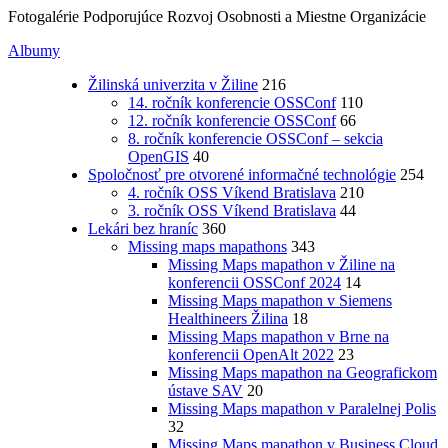
Fotogalérie Podporujúce Rozvoj Osobnosti a Miestne Organizácie
Albumy
Žilinská univerzita v Žiline
216
14. ročník konferencie OSSConf
110
12. ročník konferencie OSSConf
66
8. ročník konferencie OSSConf – sekcia
OpenGIS
40
Spoločnosť pre otvorené informačné technológie
254
4. ročník OSS Víkend Bratislava
210
3. ročník OSS Víkend Bratislava
44
Lekári bez hraníc
360
Missing maps mapathons
343
Missing Maps mapathon v Žiline na
konferencii OSSConf 2024
14
Missing Maps mapathon v Siemens
Healthineers Žilina
18
Missing Maps mapathon v Brne na
konferencii OpenAlt 2022
23
Missing Maps mapathon na Geografickom
ústave SAV
20
Missing Maps mapathon v Paralelnej Polis
32
Missing Maps mapathon v Business Cloud