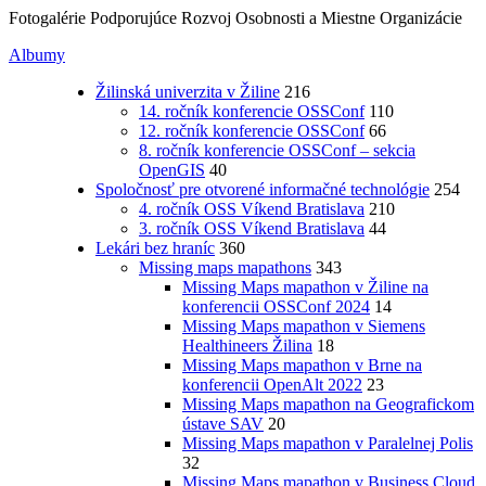
Fotogalérie Podporujúce Rozvoj Osobnosti a Miestne Organizácie
Albumy
Žilinská univerzita v Žiline
216
14. ročník konferencie OSSConf
110
12. ročník konferencie OSSConf
66
8. ročník konferencie OSSConf – sekcia
OpenGIS
40
Spoločnosť pre otvorené informačné technológie
254
4. ročník OSS Víkend Bratislava
210
3. ročník OSS Víkend Bratislava
44
Lekári bez hraníc
360
Missing maps mapathons
343
Missing Maps mapathon v Žiline na
konferencii OSSConf 2024
14
Missing Maps mapathon v Siemens
Healthineers Žilina
18
Missing Maps mapathon v Brne na
konferencii OpenAlt 2022
23
Missing Maps mapathon na Geografickom
ústave SAV
20
Missing Maps mapathon v Paralelnej Polis
32
Missing Maps mapathon v Business Cloud