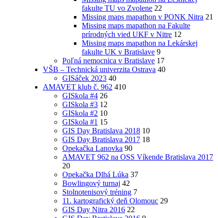
fakulte TU vo Zvolene
22
Missing maps mapathon v PONK Nitra
21
Missing maps mapathon na Fakulte
prírodných vied UKF v Nitre
12
Missing maps mapathon na Lekárskej
fakulte UK v Bratislave
9
Poľná nemocnica v Bratislave
17
VŠB – Technická univerzita Ostrava
40
GISáček 2023
40
AMAVET klub č. 962
410
GISkola #4
26
GISkola #3
12
GISkola #2
10
GISkola #1
15
GIS Day Bratislava 2018
10
GIS Day Bratislava 2017
18
Opekačka Lanovka
90
AMAVET 962 na OSS Víkende Bratislava 2017
20
Opekačka Dlhá Lúka
37
Bowlingový turnaj
42
Stolnotenisový tréning
7
11. kartografický deň Olomouc
29
GIS Day Nitra 2016
22