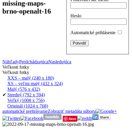
missing-maps-
brno-openalt-16
Heslo
Automatické prihlásenie
Náhľady
Predchádzajúca
Nasledujúca
Veľkosti fotky
Veľkosti fotky
XXS – malý
(240 x 180)
XS – veľmi malý
(432 x 324)
Malý
(576 x 432)
✔
Stredný
(792 x 594)
Veľký
(1008 x 756)
Originál
(1024 x 768)
automatické prehrávanie
Zobraziť metadáta súboru
Save