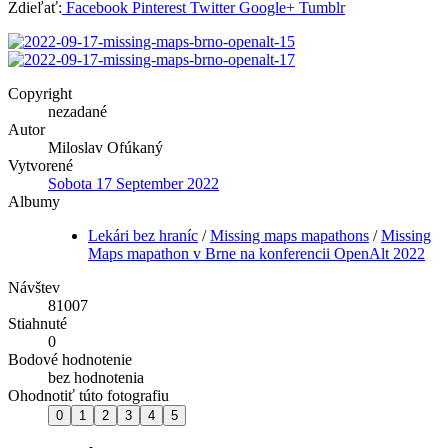
Zdieľať:
Facebook
Pinterest
Twitter
Google+
Tumblr
Copyright
nezadané
Autor
Miloslav Ofúkaný
Vytvorené
Sobota 17 September 2022
Albumy
Lekári bez hraníc
/
Missing maps mapathons
/
Missing
Maps mapathon v Brne na konferencii OpenAlt 2022
Návštev
81007
Stiahnuté
0
Bodové hodnotenie
bez hodnotenia
Ohodnotiť túto fotografiu