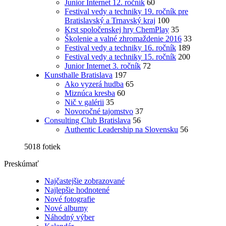
Junior Internet 12. ročník
60
Festival vedy a techniky 19. ročník pre
Bratislavský a Trnavský kraj
100
Krst spoločenskej hry ChemPlay
35
Školenie a valné zhromaždenie 2016
33
Festival vedy a techniky 16. ročník
189
Festival vedy a techniky 15. ročník
200
Junior Internet 3. ročník
72
Kunsthalle Bratislava
197
Ako vyzerá hudba
65
Miznúca kresba
60
Nič v galérii
35
Novoročné tajomstvo
37
Consulting Club Bratislava
56
Authentic Leadership na Slovensku
56
5018 fotiek
Preskúmať
Najčastejšie zobrazované
Najlepšie hodnotené
Nové fotografie
Nové albumy
Náhodný výber