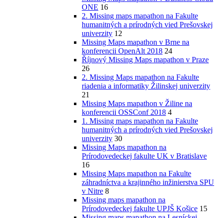
ONE
16
2. Missing maps mapathon na Fakulte
humanitných a prírodných vied Prešovskej
univerzity
12
Missing Maps mapathon v Brne na
konferencii OpenAlt 2018
24
Říjnový Missing Maps mapathon v Praze
26
2. Missing Maps mapathon na Fakulte
riadenia a informatiky Žilinskej univerzity
21
Missing Maps mapathon v Žiline na
konferencii OSSConf 2018
4
1. Missing maps mapathon na Fakulte
humanitných a prírodných vied Prešovskej
univerzity
30
Missing Maps mapathon na
Prírodovedeckej fakulte UK v Bratislave
16
Missing Maps mapathon na Fakulte
záhradníctva a krajinného inžinierstva SPU
v Nitre
8
Missing maps mapathon na
Prírodovedeckej fakulte UPJŠ Košice
15
Missing maps mapathon na Lesníckej