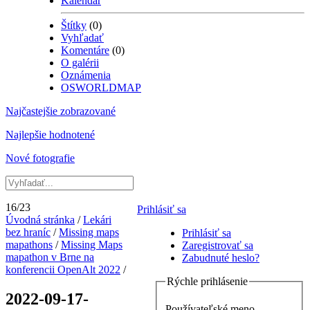
Kalendár
Štítky
(0)
Vyhľadať
Komentáre
(0)
O galérii
Oznámenia
OSWORLDMAP
Najčastejšie zobrazované
Najlepšie hodnotené
Nové fotografie
16/23
Prihlásiť sa
Úvodná stránka
/
Lekári
bez hraníc
/
Missing maps
Prihlásiť sa
mapathons
/
Missing Maps
Zaregistrovať sa
mapathon v Brne na
Zabudnuté heslo?
konferencii OpenAlt 2022
/
Rýchle prihlásenie
2022-09-17-
Používateľské meno