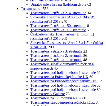
GIS Day Bratislava 2016
9
Upratovanie a hry na školskom dvore
63
Toastmasters
1558
Toastmasters Petržalka 214. stretnutie
34
Slovenská Toastmasters (Area B3, B4 a B5)
rečnícka súťaž 2018
240
Toastmasters Petržalka 150. stretnutie
8
Toastmasters Petržalka 115. stretnutie
5
Československá Toastmasters (Division L)
rečnícka súťaž 2016
269
Slovenská Toastmasters (Area L6 a L7) rečnícka
súťaž 2016
200
Toastmasters Petržalka 3. stretnutie
23
Toastmasters Petržalka 2. stretnutie
26
Toastmasters Petržalka 1. stretnutie
48
Toastmasters súťaž v humorných rečiach a
improvizáciach
45
Toastmasters pod holým nebom 7. stretnutie
55
Toastmasters na Právnickej fakulte UK
60
Toastmasters na Prírodovedeckej fakulte UK
12
Toastmasters pod holým nebom 3. stretnutie
55
Toastmasters pod holým nebom 1. stretnutie
80
Toastmasters v Galante
78
Toastmasters na 17. ročníku NDK
80
Toastmasters stredoeurópska rečnícka sútaž 3.