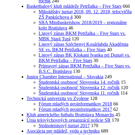
ročník
240
Basketbalový klub mládeže Petržalka – Five Stars
666
Mikulášsky turnaj 2018, 09. 12. 2018, telocvičňa
ZŠ Pankúchova 4
300
SBA Minibasketshow 2018/2019 – regionálne
kolo Bratislava
46
Ligový zápas BKM Petržalka – Five Stars vs.
MBK Stará Turá
120
Ligový zápas Széchenyi Kosárlabda Akadémia
SE vs. BKM Petržalka – Five Stars
40
Ligový zápas BK Klokani Ivanka pri Dunaji vs.
BKM Petržalka – Five Stars
30
Prípravný zápas BKM Petržalka – Five Stars vs.
B.S.C. Bratislava
130
Junior Chamber International – Slovakia
249
Študentská osobnosť Slovenska 14. ročník
15
Študentská osobnosť Slovenska 12. ročník
120
Študentská osobnosť Slovenska 11. ročník
114
Technická univerzita vo Zvolene
128
Fórum mladých geoinformatikov 2018
66
Fórum mladých geoinformatikov 2017
62
Klub amerického futbalu Bratislava Monarchs
45
Únia telovýchovných organizácií polície SR
170
Stolnotenisový turnaj 2017
170
Asociácia pre mládež, vedu a techniku
689