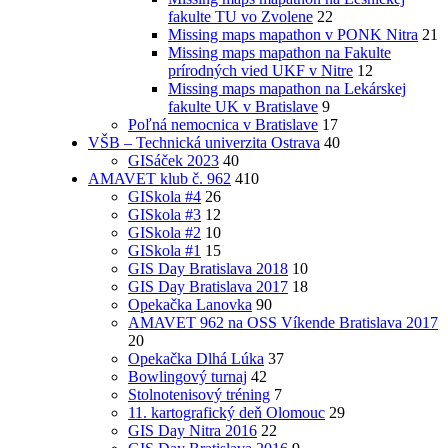
fakulte TU vo Zvolene
22
Missing maps mapathon v PONK Nitra
21
Missing maps mapathon na Fakulte
prírodných vied UKF v Nitre
12
Missing maps mapathon na Lekárskej
fakulte UK v Bratislave
9
Poľná nemocnica v Bratislave
17
VŠB – Technická univerzita Ostrava
40
GISáček 2023
40
AMAVET klub č. 962
410
GISkola #4
26
GISkola #3
12
GISkola #2
10
GISkola #1
15
GIS Day Bratislava 2018
10
GIS Day Bratislava 2017
18
Opekačka Lanovka
90
AMAVET 962 na OSS Víkende Bratislava 2017
20
Opekačka Dlhá Lúka
37
Bowlingový turnaj
42
Stolnotenisový tréning
7
11. kartografický deň Olomouc
29
GIS Day Nitra 2016
22