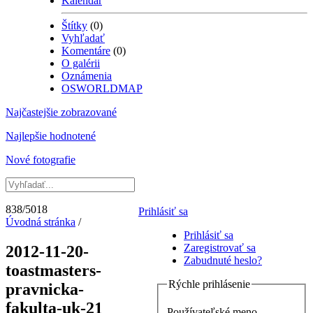
Kalendár
Štítky
(0)
Vyhľadať
Komentáre
(0)
O galérii
Oznámenia
OSWORLDMAP
Najčastejšie zobrazované
Najlepšie hodnotené
Nové fotografie
838/5018
Prihlásiť sa
Úvodná stránka
/
Prihlásiť sa
Zaregistrovať sa
2012-11-20-
Zabudnuté heslo?
toastmasters-
Rýchle prihlásenie
pravnicka-
fakulta-uk-21
Používateľské meno