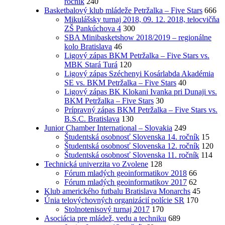
ročník
240
Basketbalový klub mládeže Petržalka – Five Stars
666
Mikulášsky turnaj 2018, 09. 12. 2018, telocvičňa
ZŠ Pankúchova 4
300
SBA Minibasketshow 2018/2019 – regionálne
kolo Bratislava
46
Ligový zápas BKM Petržalka – Five Stars vs.
MBK Stará Turá
120
Ligový zápas Széchenyi Kosárlabda Akadémia
SE vs. BKM Petržalka – Five Stars
40
Ligový zápas BK Klokani Ivanka pri Dunaji vs.
BKM Petržalka – Five Stars
30
Prípravný zápas BKM Petržalka – Five Stars vs.
B.S.C. Bratislava
130
Junior Chamber International – Slovakia
249
Študentská osobnosť Slovenska 14. ročník
15
Študentská osobnosť Slovenska 12. ročník
120
Študentská osobnosť Slovenska 11. ročník
114
Technická univerzita vo Zvolene
128
Fórum mladých geoinformatikov 2018
66
Fórum mladých geoinformatikov 2017
62
Klub amerického futbalu Bratislava Monarchs
45
Únia telovýchovných organizácií polície SR
170
Stolnotenisový turnaj 2017
170
Asociácia pre mládež, vedu a techniku
689