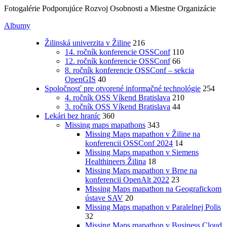
Fotogalérie Podporujúce Rozvoj Osobnosti a Miestne Organizácie
Albumy
Žilinská univerzita v Žiline
216
14. ročník konferencie OSSConf
110
12. ročník konferencie OSSConf
66
8. ročník konferencie OSSConf – sekcia
OpenGIS
40
Spoločnosť pre otvorené informačné technológie
254
4. ročník OSS Víkend Bratislava
210
3. ročník OSS Víkend Bratislava
44
Lekári bez hraníc
360
Missing maps mapathons
343
Missing Maps mapathon v Žiline na
konferencii OSSConf 2024
14
Missing Maps mapathon v Siemens
Healthineers Žilina
18
Missing Maps mapathon v Brne na
konferencii OpenAlt 2022
23
Missing Maps mapathon na Geografickom
ústave SAV
20
Missing Maps mapathon v Paralelnej Polis
32
Missing Maps mapathon v Business Cloud