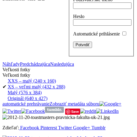
Heslo
Automatické prihlásenie
Náhľady
Predchádzajúca
Nasledujúca
Veľkosti fotky
Veľkosti fotky
XXS – malý
(240 x 160)
✔
XS – veľmi malý
(432 x 288)
Malý
(576 x 384)
Originál
(640 x 427)
automatické prehrávanie
Zobraziť metadáta súboru
Save
Zdieľať:
Facebook
Pinterest
Twitter
Google+
Tumblr