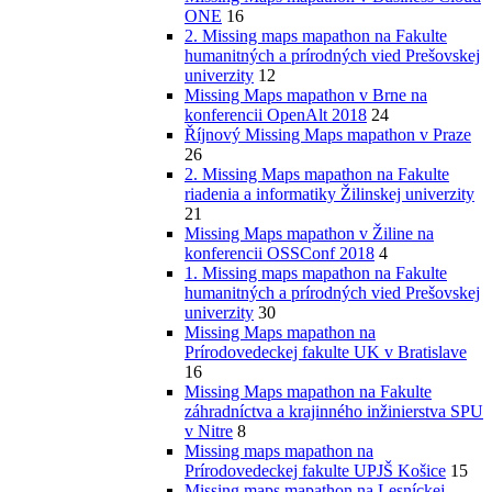
ONE
16
2. Missing maps mapathon na Fakulte
humanitných a prírodných vied Prešovskej
univerzity
12
Missing Maps mapathon v Brne na
konferencii OpenAlt 2018
24
Říjnový Missing Maps mapathon v Praze
26
2. Missing Maps mapathon na Fakulte
riadenia a informatiky Žilinskej univerzity
21
Missing Maps mapathon v Žiline na
konferencii OSSConf 2018
4
1. Missing maps mapathon na Fakulte
humanitných a prírodných vied Prešovskej
univerzity
30
Missing Maps mapathon na
Prírodovedeckej fakulte UK v Bratislave
16
Missing Maps mapathon na Fakulte
záhradníctva a krajinného inžinierstva SPU
v Nitre
8
Missing maps mapathon na
Prírodovedeckej fakulte UPJŠ Košice
15
Missing maps mapathon na Lesníckej