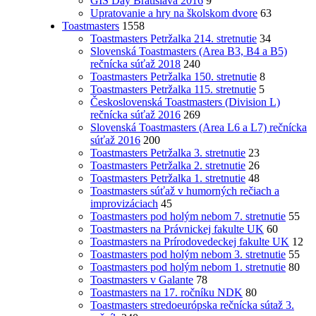
GIS Day Bratislava 2016
9
Upratovanie a hry na školskom dvore
63
Toastmasters
1558
Toastmasters Petržalka 214. stretnutie
34
Slovenská Toastmasters (Area B3, B4 a B5)
rečnícka súťaž 2018
240
Toastmasters Petržalka 150. stretnutie
8
Toastmasters Petržalka 115. stretnutie
5
Československá Toastmasters (Division L)
rečnícka súťaž 2016
269
Slovenská Toastmasters (Area L6 a L7) rečnícka
súťaž 2016
200
Toastmasters Petržalka 3. stretnutie
23
Toastmasters Petržalka 2. stretnutie
26
Toastmasters Petržalka 1. stretnutie
48
Toastmasters súťaž v humorných rečiach a
improvizáciach
45
Toastmasters pod holým nebom 7. stretnutie
55
Toastmasters na Právnickej fakulte UK
60
Toastmasters na Prírodovedeckej fakulte UK
12
Toastmasters pod holým nebom 3. stretnutie
55
Toastmasters pod holým nebom 1. stretnutie
80
Toastmasters v Galante
78
Toastmasters na 17. ročníku NDK
80
Toastmasters stredoeurópska rečnícka sútaž 3.