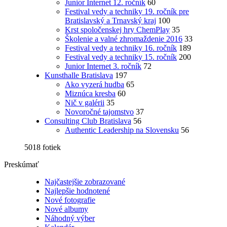
Junior Internet 12. ročník
60
Festival vedy a techniky 19. ročník pre
Bratislavský a Trnavský kraj
100
Krst spoločenskej hry ChemPlay
35
Školenie a valné zhromaždenie 2016
33
Festival vedy a techniky 16. ročník
189
Festival vedy a techniky 15. ročník
200
Junior Internet 3. ročník
72
Kunsthalle Bratislava
197
Ako vyzerá hudba
65
Miznúca kresba
60
Nič v galérii
35
Novoročné tajomstvo
37
Consulting Club Bratislava
56
Authentic Leadership na Slovensku
56
5018 fotiek
Preskúmať
Najčastejšie zobrazované
Najlepšie hodnotené
Nové fotografie
Nové albumy
Náhodný výber