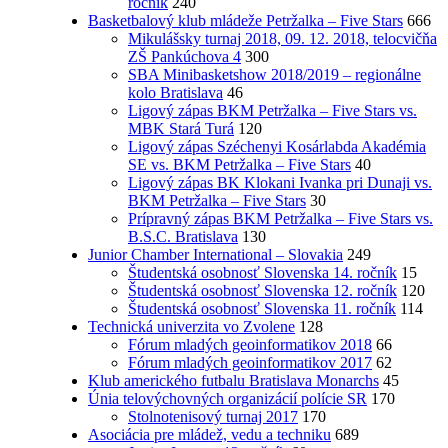
ročník
240
Basketbalový klub mládeže Petržalka – Five Stars
666
Mikulášsky turnaj 2018, 09. 12. 2018, telocvičňa
ZŠ Pankúchova 4
300
SBA Minibasketshow 2018/2019 – regionálne
kolo Bratislava
46
Ligový zápas BKM Petržalka – Five Stars vs.
MBK Stará Turá
120
Ligový zápas Széchenyi Kosárlabda Akadémia
SE vs. BKM Petržalka – Five Stars
40
Ligový zápas BK Klokani Ivanka pri Dunaji vs.
BKM Petržalka – Five Stars
30
Prípravný zápas BKM Petržalka – Five Stars vs.
B.S.C. Bratislava
130
Junior Chamber International – Slovakia
249
Študentská osobnosť Slovenska 14. ročník
15
Študentská osobnosť Slovenska 12. ročník
120
Študentská osobnosť Slovenska 11. ročník
114
Technická univerzita vo Zvolene
128
Fórum mladých geoinformatikov 2018
66
Fórum mladých geoinformatikov 2017
62
Klub amerického futbalu Bratislava Monarchs
45
Únia telovýchovných organizácií polície SR
170
Stolnotenisový turnaj 2017
170
Asociácia pre mládež, vedu a techniku
689