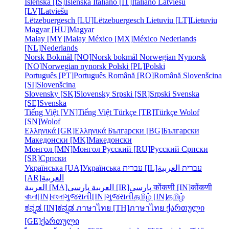
Íslenska [IS]
Íslenska
Italiano [IT]
Italiano
Latviešu
[LV]
Latviešu
Lëtzebuergesch [LU]
Lëtzebuergesch
Lietuviu [LT]
Lietuviu
Magyar [HU]
Magyar
Malay [MY]
Malay
México [MX]
México
Nederlands
[NL]
Nederlands
Norsk Bokmål [NO]
Norsk bokmål
Norwegian Nynorsk
[NO]
Norwegian nynorsk
Polski [PL]
Polski
Português [PT]
Português
Română [RO]
Română
Slovenšcina
[SI]
Slovenšcina
Slovensky [SK]
Slovensky
Srpski [SR]
Srpski
Svenska
[SE]
Svenska
Tiếng Việt [VN]
Tiếng Việt
Türkçe [TR]
Türkçe
Wolof
[SN]
Wolof
Ελληνικά [GR]
Ελληνικά
Български [BG]
Български
Македонски [MK]
Македонски
Монгол [MN]
Монгол
Русский [RU]
Русский
Српски
[SR]
Српски
Українська [UA]
Українська
עברית [IL]
العربية
עברית
[AR]
العربية
العربية [MA]
العربية
پارسی [IR]
پارسی
कोंकणी [IN]
कोंकणी
বাংলা[IN]
বাংলা
ગુજરાતી[IN]
ગુજરાતી
தமிழ் [IN]
தமிழ்
ಕನ್ನಡ [IN]
ಕನ್ನಡ
ภาษาไทย [TH]
ภาษาไทย
ქართული
[GE]
ქართული