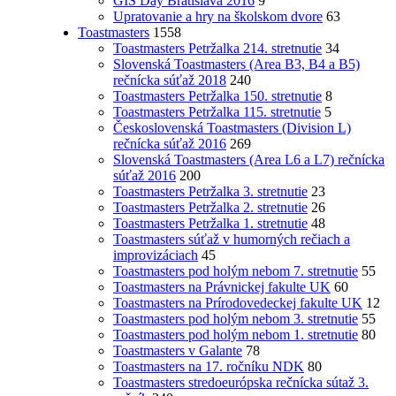
GIS Day Bratislava 2016
9
Upratovanie a hry na školskom dvore
63
Toastmasters
1558
Toastmasters Petržalka 214. stretnutie
34
Slovenská Toastmasters (Area B3, B4 a B5)
rečnícka súťaž 2018
240
Toastmasters Petržalka 150. stretnutie
8
Toastmasters Petržalka 115. stretnutie
5
Československá Toastmasters (Division L)
rečnícka súťaž 2016
269
Slovenská Toastmasters (Area L6 a L7) rečnícka
súťaž 2016
200
Toastmasters Petržalka 3. stretnutie
23
Toastmasters Petržalka 2. stretnutie
26
Toastmasters Petržalka 1. stretnutie
48
Toastmasters súťaž v humorných rečiach a
improvizáciach
45
Toastmasters pod holým nebom 7. stretnutie
55
Toastmasters na Právnickej fakulte UK
60
Toastmasters na Prírodovedeckej fakulte UK
12
Toastmasters pod holým nebom 3. stretnutie
55
Toastmasters pod holým nebom 1. stretnutie
80
Toastmasters v Galante
78
Toastmasters na 17. ročníku NDK
80
Toastmasters stredoeurópska rečnícka sútaž 3.