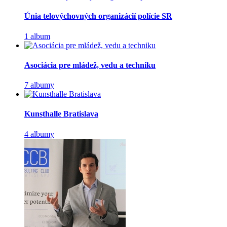
Únia telovýchovných organizácií polície SR
1 album
Asociácia pre mládež, vedu a techniku
7 albumy
Kunsthalle Bratislava
4 albumy