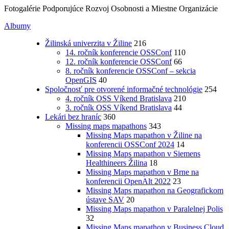
Fotogalérie Podporujúce Rozvoj Osobnosti a Miestne Organizácie
Albumy
Žilinská univerzita v Žiline
216
14. ročník konferencie OSSConf
110
12. ročník konferencie OSSConf
66
8. ročník konferencie OSSConf – sekcia
OpenGIS
40
Spoločnosť pre otvorené informačné technológie
254
4. ročník OSS Víkend Bratislava
210
3. ročník OSS Víkend Bratislava
44
Lekári bez hraníc
360
Missing maps mapathons
343
Missing Maps mapathon v Žiline na
konferencii OSSConf 2024
14
Missing Maps mapathon v Siemens
Healthineers Žilina
18
Missing Maps mapathon v Brne na
konferencii OpenAlt 2022
23
Missing Maps mapathon na Geografickom
ústave SAV
20
Missing Maps mapathon v Paralelnej Polis
32
Missing Maps mapathon v Business Cloud