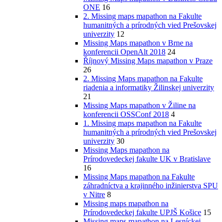
ONE
16
2. Missing maps mapathon na Fakulte
humanitných a prírodných vied Prešovskej
univerzity
12
Missing Maps mapathon v Brne na
konferencii OpenAlt 2018
24
Říjnový Missing Maps mapathon v Praze
26
2. Missing Maps mapathon na Fakulte
riadenia a informatiky Žilinskej univerzity
21
Missing Maps mapathon v Žiline na
konferencii OSSConf 2018
4
1. Missing maps mapathon na Fakulte
humanitných a prírodných vied Prešovskej
univerzity
30
Missing Maps mapathon na
Prírodovedeckej fakulte UK v Bratislave
16
Missing Maps mapathon na Fakulte
záhradníctva a krajinného inžinierstva SPU
v Nitre
8
Missing maps mapathon na
Prírodovedeckej fakulte UPJŠ Košice
15
Missing maps mapathon na Lesníckej