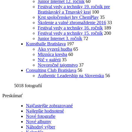
Junior Internet 12. ročník
60
Festival vedy a techniky 19. ročník pre
Bratislavský a Trnavský kraj
100
Krst spoločenskej hry ChemPlay
35
Školenie a valné zhromaždenie 2016
33
Festival vedy a techniky 16. ročník
189
Festival vedy a techniky 15. ročník
200
Junior Internet 3. ročník
72
Kunsthalle Bratislava
197
Ako vyzerá hudba
65
Miznúca kresba
60
Nič v galérii
35
Novoročné tajomstvo
37
Consulting Club Bratislava
56
Authentic Leadership na Slovensku
56
5018 fotografií
Preskúmať
Najčastejšie zobrazované
Najlepšie hodnotené
Nové fotografie
Nové albumy
Náhodný výber