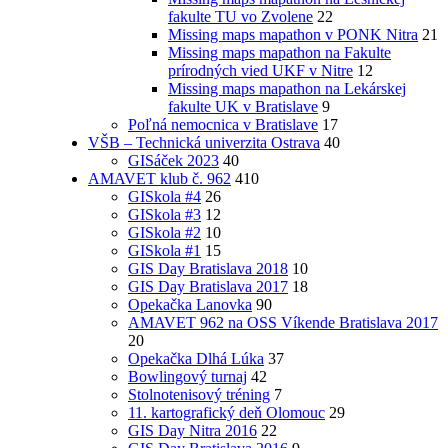
fakulte TU vo Zvolene
22
Missing maps mapathon v PONK Nitra
21
Missing maps mapathon na Fakulte
prírodných vied UKF v Nitre
12
Missing maps mapathon na Lekárskej
fakulte UK v Bratislave
9
Poľná nemocnica v Bratislave
17
VŠB – Technická univerzita Ostrava
40
GISáček 2023
40
AMAVET klub č. 962
410
GISkola #4
26
GISkola #3
12
GISkola #2
10
GISkola #1
15
GIS Day Bratislava 2018
10
GIS Day Bratislava 2017
18
Opekačka Lanovka
90
AMAVET 962 na OSS Víkende Bratislava 2017
20
Opekačka Dlhá Lúka
37
Bowlingový turnaj
42
Stolnotenisový tréning
7
11. kartografický deň Olomouc
29
GIS Day Nitra 2016
22