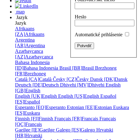
map
Heslo
Jazyk
Jazyk
Afrikaans
[ZA]
Afrikaans
Automatické prihlásenie
Argentina
[AR]
Argentina
Azərbaycanca
[AZ]
Azərbaycanca
Bahasa Indonesia
[ID]
Bahasa Indonesia
Brasil [BR]
Brasil
Brezhoneg
[FR]
Brezhoneg
Català [CA]
Català
Česky [CZ]
Česky
Dansk [DK]
Dansk
Deutsch [DE]
Deutsch
Dhivehi [MV]
Dhivehi
English
[GB]
English
English [UK]
English
English [US]
English
Español
[ES]
Español
Esperanto [EO]
Esperanto
Estonian [EE]
Estonian
Euskara
[ES]
Euskara
Finnish [FI]
Finnish
Français [FR]
Français
Français
[QC]
Français
Gaeilge [IE]
Gaeilge
Galego [ES]
Galego
Hrvatski
[HR]
Hrvatski