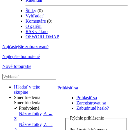
Kalendár
Štítky
(0)
Vyhľadať
Komentáre
(0)
O galérii
RSS vlákno
OSWORLDMAP
Najčastejšie zobrazované
Najlepšie hodnotené
Nové fotografie
Hľadať v tejto
Prihlásiť sa
skupine
Smer triedenia
Prihlásiť sa
Smer triedenia
Zaregistrovať sa
✔
Predvolené
Zabudnuté heslo?
Názov fotky, A →
Rýchle prihlásenie
Z
Názov fotky, Z →
Používateľské meno
A