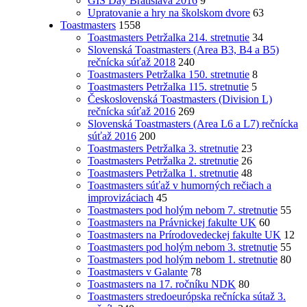
GIS Day Bratislava 2016
9
Upratovanie a hry na školskom dvore
63
Toastmasters
1558
Toastmasters Petržalka 214. stretnutie
34
Slovenská Toastmasters (Area B3, B4 a B5)
rečnícka súťaž 2018
240
Toastmasters Petržalka 150. stretnutie
8
Toastmasters Petržalka 115. stretnutie
5
Československá Toastmasters (Division L)
rečnícka súťaž 2016
269
Slovenská Toastmasters (Area L6 a L7) rečnícka
súťaž 2016
200
Toastmasters Petržalka 3. stretnutie
23
Toastmasters Petržalka 2. stretnutie
26
Toastmasters Petržalka 1. stretnutie
48
Toastmasters súťaž v humorných rečiach a
improvizáciach
45
Toastmasters pod holým nebom 7. stretnutie
55
Toastmasters na Právnickej fakulte UK
60
Toastmasters na Prírodovedeckej fakulte UK
12
Toastmasters pod holým nebom 3. stretnutie
55
Toastmasters pod holým nebom 1. stretnutie
80
Toastmasters v Galante
78
Toastmasters na 17. ročníku NDK
80
Toastmasters stredoeurópska rečnícka sútaž 3.