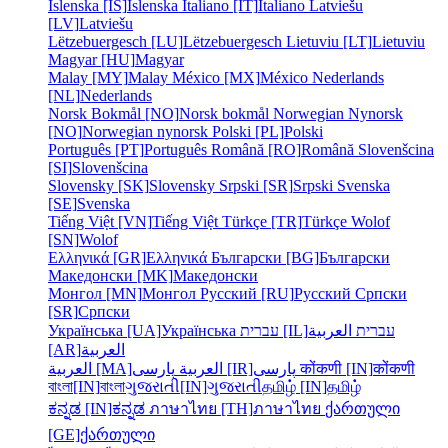
Íslenska [IS]
Íslenska
Italiano [IT]
Italiano
Latviešu
[LV]
Latviešu
Lëtzebuergesch [LU]
Lëtzebuergesch
Lietuviu [LT]
Lietuviu
Magyar [HU]
Magyar
Malay [MY]
Malay
México [MX]
México
Nederlands
[NL]
Nederlands
Norsk Bokmål [NO]
Norsk bokmål
Norwegian Nynorsk
[NO]
Norwegian nynorsk
Polski [PL]
Polski
Português [PT]
Português
Română [RO]
Română
Slovenšcina
[SI]
Slovenšcina
Slovensky [SK]
Slovensky
Srpski [SR]
Srpski
Svenska
[SE]
Svenska
Tiếng Việt [VN]
Tiếng Việt
Türkçe [TR]
Türkçe
Wolof
[SN]
Wolof
Ελληνικά [GR]
Ελληνικά
Български [BG]
Български
Македонски [MK]
Македонски
Монгол [MN]
Монгол
Русский [RU]
Русский
Српски
[SR]
Српски
Українська [UA]
Українська
עברית [IL]
العربية
עברית
[AR]
العربية
العربية [MA]
العربية
پارسی [IR]
پارسی
कोंकणी [IN]
कोंकणी
বাংলা[IN]
বাংলা
ગુજરાતી[IN]
ગુજરાતી
தமிழ் [IN]
தமிழ்
ಕನ್ನಡ [IN]
ಕನ್ನಡ
ภาษาไทย [TH]
ภาษาไทย
ქართული
[GE]
ქართული