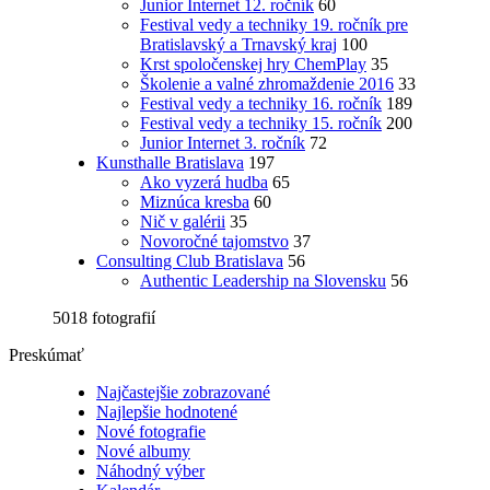
Junior Internet 12. ročník
60
Festival vedy a techniky 19. ročník pre
Bratislavský a Trnavský kraj
100
Krst spoločenskej hry ChemPlay
35
Školenie a valné zhromaždenie 2016
33
Festival vedy a techniky 16. ročník
189
Festival vedy a techniky 15. ročník
200
Junior Internet 3. ročník
72
Kunsthalle Bratislava
197
Ako vyzerá hudba
65
Miznúca kresba
60
Nič v galérii
35
Novoročné tajomstvo
37
Consulting Club Bratislava
56
Authentic Leadership na Slovensku
56
5018 fotografií
Preskúmať
Najčastejšie zobrazované
Najlepšie hodnotené
Nové fotografie
Nové albumy
Náhodný výber