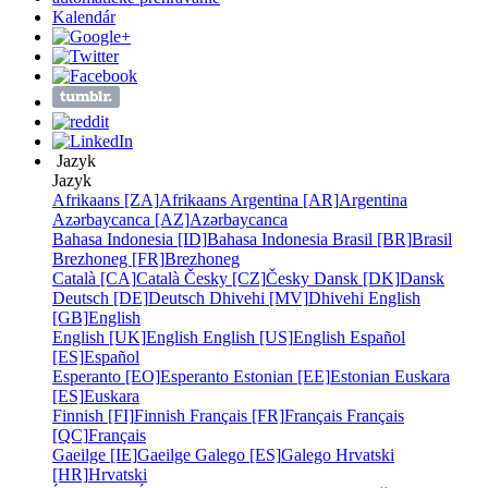
Kalendár
Jazyk
Jazyk
Afrikaans [ZA]
Afrikaans
Argentina [AR]
Argentina
Azərbaycanca [AZ]
Azərbaycanca
Bahasa Indonesia [ID]
Bahasa Indonesia
Brasil [BR]
Brasil
Brezhoneg [FR]
Brezhoneg
Català [CA]
Català
Česky [CZ]
Česky
Dansk [DK]
Dansk
Deutsch [DE]
Deutsch
Dhivehi [MV]
Dhivehi
English
[GB]
English
English [UK]
English
English [US]
English
Español
[ES]
Español
Esperanto [EO]
Esperanto
Estonian [EE]
Estonian
Euskara
[ES]
Euskara
Finnish [FI]
Finnish
Français [FR]
Français
Français
[QC]
Français
Gaeilge [IE]
Gaeilge
Galego [ES]
Galego
Hrvatski
[HR]
Hrvatski