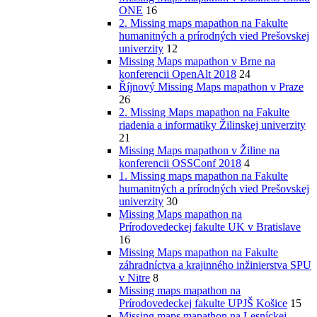
ONE
16
2. Missing maps mapathon na Fakulte
humanitných a prírodných vied Prešovskej
univerzity
12
Missing Maps mapathon v Brne na
konferencii OpenAlt 2018
24
Říjnový Missing Maps mapathon v Praze
26
2. Missing Maps mapathon na Fakulte
riadenia a informatiky Žilinskej univerzity
21
Missing Maps mapathon v Žiline na
konferencii OSSConf 2018
4
1. Missing maps mapathon na Fakulte
humanitných a prírodných vied Prešovskej
univerzity
30
Missing Maps mapathon na
Prírodovedeckej fakulte UK v Bratislave
16
Missing Maps mapathon na Fakulte
záhradníctva a krajinného inžinierstva SPU
v Nitre
8
Missing maps mapathon na
Prírodovedeckej fakulte UPJŠ Košice
15
Missing maps mapathon na Lesníckej