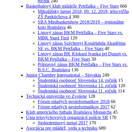
ročník
240
Basketbalový klub mládeže Petržalka – Five Stars
666
Mikulášsky turnaj 2018, 09. 12. 2018, telocvičňa
ZŠ Pankúchova 4
300
SBA Minibasketshow 2018/2019 – regionálne
kolo Bratislava
46
Ligový zápas BKM Petržalka – Five Stars vs.
MBK Stará Turá
120
Ligový zápas Széchenyi Kosárlabda Akadémia
SE vs. BKM Petržalka – Five Stars
40
Ligový zápas BK Klokani Ivanka pri Dunaji vs.
BKM Petržalka – Five Stars
30
Prípravný zápas BKM Petržalka – Five Stars vs.
B.S.C. Bratislava
130
Junior Chamber International – Slovakia
249
Študentská osobnosť Slovenska 14. ročník
15
Študentská osobnosť Slovenska 12. ročník
120
Študentská osobnosť Slovenska 11. ročník
114
Technická univerzita vo Zvolene
128
Fórum mladých geoinformatikov 2018
66
Fórum mladých geoinformatikov 2017
62
Klub amerického futbalu Bratislava Monarchs
45
Únia telovýchovných organizácií polície SR
170
Stolnotenisový turnaj 2017
170
Asociácia pre mládež, vedu a techniku
689