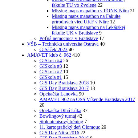
fakulte TU vo Zvolene
22
Missing maps mapathon v PONK Nitra
21
Missing maps mapathon na Fakulte
prírodných vied UKF v Nitre
12
Missing maps mapathon na Lekárskej
fakulte UK v Bratislave
9
Poľná nemocnica v Bratislave
17
VŠB – Technická univerzita Ostrava
40
GISáček 2023
40
AMAVET klub č. 962
410
GISkola #4
26
GISkola #3
12
GISkola #2
10
GISkola #1
15
GIS Day Bratislava 2018
10
GIS Day Bratislava 2017
18
Opekačka Lanovka
90
AMAVET 962 na OSS Víkende Bratislava 2017
20
Opekačka Dlhá Lúka
37
Bowlingový turnaj
42
Stolnotenisový tréning
7
11. kartografický deň Olomouc
29
GIS Day Nitra 2016
22