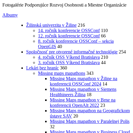
Fotogalérie Podporujúce Rozvoj Osobnosti a Miestne Organizácie
Albumy
Žilinská univerzita v Žiline
216
14. ročník konferencie OSSConf
110
12. ročník konferencie OSSConf
66
8. ročník konferencie OSSConf – sekcia
OpenGIS
40
Spoločnosť pre otvorené informačné technológie
254
4. ročník OSS Víkend Bratislava
210
3. ročník OSS Víkend Bratislava
44
Lekári bez hraníc
360
Missing maps mapathons
343
Missing Maps mapathon v Žiline na
konferencii OSSConf 2024
14
Missing Maps mapathon v Siemens
Healthineers Žilina
18
Missing Maps mapathon v Brne na
konferencii OpenAlt 2022
23
Missing Maps mapathon na Geografickom
ústave SAV
20
Missing Maps mapathon v Paralelnej Polis
32
Missing Maps mapathon v Business Cloud