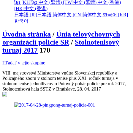
ខ្មែរ [KH]
ខ្មែរ
中文 (繁體) [TW]
中文 (繁體)
中文 (香港)
[HK]
中文 (香港)
日本語 [JP]
日本語
简体中文 [CN]
简体中文
한국어 [KR]
한국어
Úvodná stránka
/
Únia telovýchovných
organizácií polície SR
/
Stolnotenisový
turnaj 2017
170
Hľadať v tejto skupine
VIII. majstrovstvá Ministerstva vnútra Slovenskej republiky a
Policajného zboru v stolnom tenise plus XXI. ročník turnaja v
stolnom tenise jednotlivcov o Putovný pohár polície pre rok 2017,
Stolnotenisová hala SSTZ v Bratislave, 28. 04. 2017