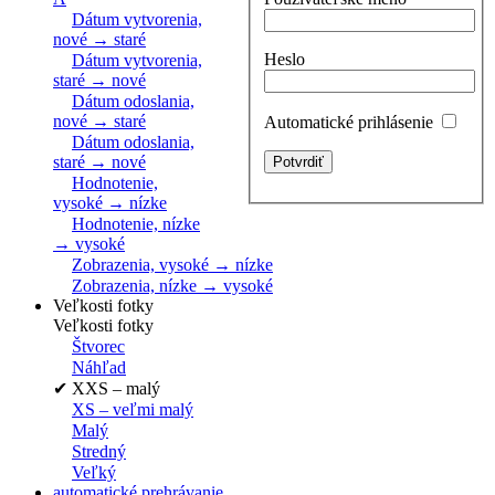
Dátum vytvorenia,
nové → staré
Heslo
Dátum vytvorenia,
staré → nové
Dátum odoslania,
nové → staré
Automatické prihlásenie
Dátum odoslania,
staré → nové
Hodnotenie,
vysoké → nízke
Hodnotenie, nízke
→ vysoké
Zobrazenia, vysoké → nízke
Zobrazenia, nízke → vysoké
Veľkosti fotky
Veľkosti fotky
Štvorec
Náhľad
✔
XXS – malý
XS – veľmi malý
Malý
Stredný
Veľký
automatické prehrávanie