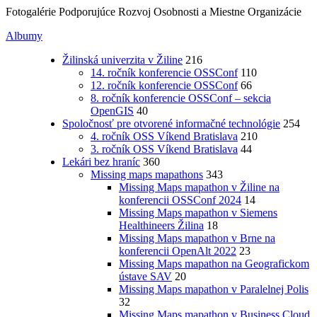
Fotogalérie Podporujúce Rozvoj Osobnosti a Miestne Organizácie
Albumy
Žilinská univerzita v Žiline
216
14. ročník konferencie OSSConf
110
12. ročník konferencie OSSConf
66
8. ročník konferencie OSSConf – sekcia
OpenGIS
40
Spoločnosť pre otvorené informačné technológie
254
4. ročník OSS Víkend Bratislava
210
3. ročník OSS Víkend Bratislava
44
Lekári bez hraníc
360
Missing maps mapathons
343
Missing Maps mapathon v Žiline na
konferencii OSSConf 2024
14
Missing Maps mapathon v Siemens
Healthineers Žilina
18
Missing Maps mapathon v Brne na
konferencii OpenAlt 2022
23
Missing Maps mapathon na Geografickom
ústave SAV
20
Missing Maps mapathon v Paralelnej Polis
32
Missing Maps mapathon v Business Cloud