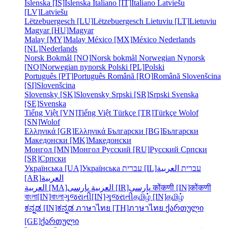
Íslenska [IS]
Íslenska
Italiano [IT]
Italiano
Latviešu
[LV]
Latviešu
Lëtzebuergesch [LU]
Lëtzebuergesch
Lietuviu [LT]
Lietuviu
Magyar [HU]
Magyar
Malay [MY]
Malay
México [MX]
México
Nederlands
[NL]
Nederlands
Norsk Bokmål [NO]
Norsk bokmål
Norwegian Nynorsk
[NO]
Norwegian nynorsk
Polski [PL]
Polski
Português [PT]
Português
Română [RO]
Română
Slovenšcina
[SI]
Slovenšcina
Slovensky [SK]
Slovensky
Srpski [SR]
Srpski
Svenska
[SE]
Svenska
Tiếng Việt [VN]
Tiếng Việt
Türkçe [TR]
Türkçe
Wolof
[SN]
Wolof
Ελληνικά [GR]
Ελληνικά
Български [BG]
Български
Македонски [MK]
Македонски
Монгол [MN]
Монгол
Русский [RU]
Русский
Српски
[SR]
Српски
Українська [UA]
Українська
עברית [IL]
العربية
עברית
[AR]
العربية
العربية [MA]
العربية
پارسی [IR]
پارسی
कोंकणी [IN]
कोंकणी
বাংলা[IN]
বাংলা
ગુજરાતી[IN]
ગુજરાતી
தமிழ் [IN]
தமிழ்
ಕನ್ನಡ [IN]
ಕನ್ನಡ
ภาษาไทย [TH]
ภาษาไทย
ქართული
[GE]
ქართული