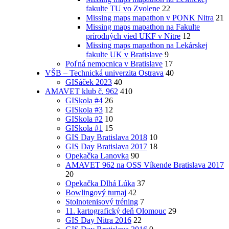
fakulte TU vo Zvolene
22
Missing maps mapathon v PONK Nitra
21
Missing maps mapathon na Fakulte
prírodných vied UKF v Nitre
12
Missing maps mapathon na Lekárskej
fakulte UK v Bratislave
9
Poľná nemocnica v Bratislave
17
VŠB – Technická univerzita Ostrava
40
GISáček 2023
40
AMAVET klub č. 962
410
GISkola #4
26
GISkola #3
12
GISkola #2
10
GISkola #1
15
GIS Day Bratislava 2018
10
GIS Day Bratislava 2017
18
Opekačka Lanovka
90
AMAVET 962 na OSS Víkende Bratislava 2017
20
Opekačka Dlhá Lúka
37
Bowlingový turnaj
42
Stolnotenisový tréning
7
11. kartografický deň Olomouc
29
GIS Day Nitra 2016
22