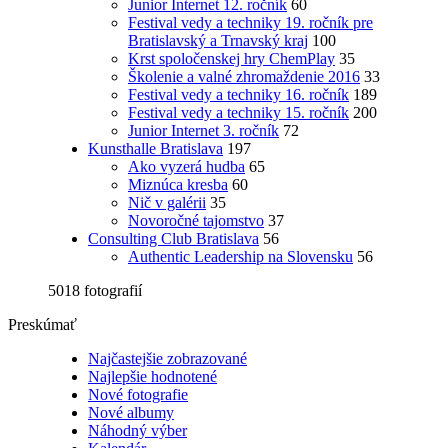
Junior Internet 12. ročník
60
Festival vedy a techniky 19. ročník pre
Bratislavský a Trnavský kraj
100
Krst spoločenskej hry ChemPlay
35
Školenie a valné zhromaždenie 2016
33
Festival vedy a techniky 16. ročník
189
Festival vedy a techniky 15. ročník
200
Junior Internet 3. ročník
72
Kunsthalle Bratislava
197
Ako vyzerá hudba
65
Miznúca kresba
60
Nič v galérii
35
Novoročné tajomstvo
37
Consulting Club Bratislava
56
Authentic Leadership na Slovensku
56
5018 fotografií
Preskúmať
Najčastejšie zobrazované
Najlepšie hodnotené
Nové fotografie
Nové albumy
Náhodný výber