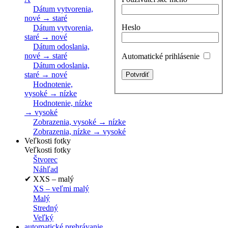
Dátum vytvorenia,
nové → staré
Heslo
Dátum vytvorenia,
staré → nové
Dátum odoslania,
nové → staré
Automatické prihlásenie
Dátum odoslania,
staré → nové
Hodnotenie,
vysoké → nízke
Hodnotenie, nízke
→ vysoké
Zobrazenia, vysoké → nízke
Zobrazenia, nízke → vysoké
Veľkosti fotky
Veľkosti fotky
Štvorec
Náhľad
✔
XXS – malý
XS – veľmi malý
Malý
Stredný
Veľký
automatické prehrávanie