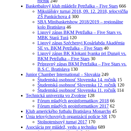
ročník
240
Basketbalový klub mládeže Petržalka – Five Stars
666
Mikulášsky turnaj 2018, 09. 12. 2018, telocvičňa
ZŠ Pankúchova 4
300
SBA Minibasketshow 2018/2019 – regionálne
kolo Bratislava
46
Ligový zápas BKM Petržalka – Five Stars vs.
MBK Stará Turá
120
Ligový zápas Széchenyi Kosárlabda Akadémia
SE vs. BKM Petržalka – Five Stars
40
Ligový zápas BK Klokani Ivanka pri Dunaji vs.
BKM Petržalka – Five Stars
30
Prípravný zápas BKM Petržalka – Five Stars vs.
B.S.C. Bratislava
130
Junior Chamber International – Slovakia
249
Študentská osobnosť Slovenska 14. ročník
15
Študentská osobnosť Slovenska 12. ročník
120
Študentská osobnosť Slovenska 11. ročník
114
Technická univerzita vo Zvolene
128
Fórum mladých geoinformatikov 2018
66
Fórum mladých geoinformatikov 2017
62
Klub amerického futbalu Bratislava Monarchs
45
Únia telovýchovných organizácií polície SR
170
Stolnotenisový turnaj 2017
170
Asociácia pre mládež, vedu a techniku
689