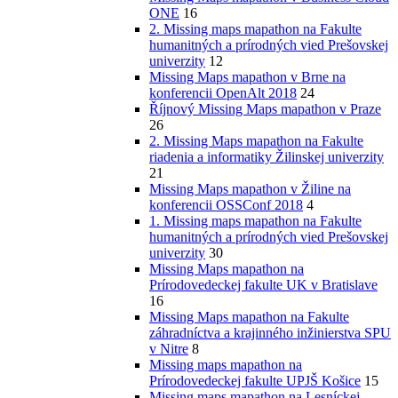
ONE
16
2. Missing maps mapathon na Fakulte
humanitných a prírodných vied Prešovskej
univerzity
12
Missing Maps mapathon v Brne na
konferencii OpenAlt 2018
24
Říjnový Missing Maps mapathon v Praze
26
2. Missing Maps mapathon na Fakulte
riadenia a informatiky Žilinskej univerzity
21
Missing Maps mapathon v Žiline na
konferencii OSSConf 2018
4
1. Missing maps mapathon na Fakulte
humanitných a prírodných vied Prešovskej
univerzity
30
Missing Maps mapathon na
Prírodovedeckej fakulte UK v Bratislave
16
Missing Maps mapathon na Fakulte
záhradníctva a krajinného inžinierstva SPU
v Nitre
8
Missing maps mapathon na
Prírodovedeckej fakulte UPJŠ Košice
15
Missing maps mapathon na Lesníckej