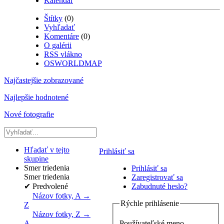
Kalendár
Štítky
(0)
Vyhľadať
Komentáre
(0)
O galérii
RSS vlákno
OSWORLDMAP
Najčastejšie zobrazované
Najlepšie hodnotené
Nové fotografie
Hľadať v tejto
Prihlásiť sa
skupine
Smer triedenia
Prihlásiť sa
Smer triedenia
Zaregistrovať sa
✔
Predvolené
Zabudnuté heslo?
Názov fotky, A →
Rýchle prihlásenie
Z
Názov fotky, Z →
Používateľské meno
A