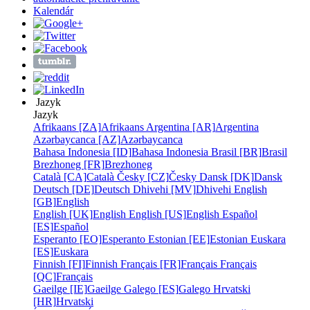
Kalendár
Jazyk
Jazyk
Afrikaans [ZA]
Afrikaans
Argentina [AR]
Argentina
Azərbaycanca [AZ]
Azərbaycanca
Bahasa Indonesia [ID]
Bahasa Indonesia
Brasil [BR]
Brasil
Brezhoneg [FR]
Brezhoneg
Català [CA]
Català
Česky [CZ]
Česky
Dansk [DK]
Dansk
Deutsch [DE]
Deutsch
Dhivehi [MV]
Dhivehi
English
[GB]
English
English [UK]
English
English [US]
English
Español
[ES]
Español
Esperanto [EO]
Esperanto
Estonian [EE]
Estonian
Euskara
[ES]
Euskara
Finnish [FI]
Finnish
Français [FR]
Français
Français
[QC]
Français
Gaeilge [IE]
Gaeilge
Galego [ES]
Galego
Hrvatski
[HR]
Hrvatski