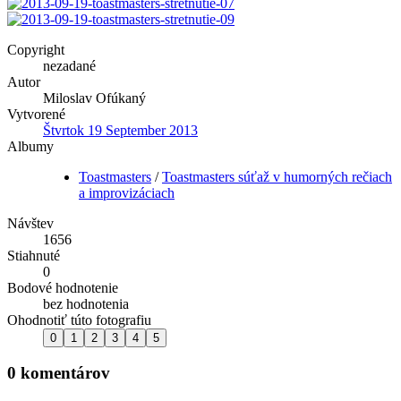
Copyright
nezadané
Autor
Miloslav Ofúkaný
Vytvorené
Štvrtok 19 September 2013
Albumy
Toastmasters
/
Toastmasters súťaž v humorných rečiach
a improvizáciach
Návštev
1656
Stiahnuté
0
Bodové hodnotenie
bez hodnotenia
Ohodnotiť túto fotografiu
0 komentárov