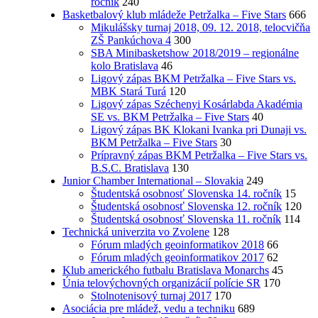
ročník
240
Basketbalový klub mládeže Petržalka – Five Stars
666
Mikulášsky turnaj 2018, 09. 12. 2018, telocvičňa
ZŠ Pankúchova 4
300
SBA Minibasketshow 2018/2019 – regionálne
kolo Bratislava
46
Ligový zápas BKM Petržalka – Five Stars vs.
MBK Stará Turá
120
Ligový zápas Széchenyi Kosárlabda Akadémia
SE vs. BKM Petržalka – Five Stars
40
Ligový zápas BK Klokani Ivanka pri Dunaji vs.
BKM Petržalka – Five Stars
30
Prípravný zápas BKM Petržalka – Five Stars vs.
B.S.C. Bratislava
130
Junior Chamber International – Slovakia
249
Študentská osobnosť Slovenska 14. ročník
15
Študentská osobnosť Slovenska 12. ročník
120
Študentská osobnosť Slovenska 11. ročník
114
Technická univerzita vo Zvolene
128
Fórum mladých geoinformatikov 2018
66
Fórum mladých geoinformatikov 2017
62
Klub amerického futbalu Bratislava Monarchs
45
Únia telovýchovných organizácií polície SR
170
Stolnotenisový turnaj 2017
170
Asociácia pre mládež, vedu a techniku
689