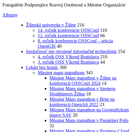
Fotogalérie Podporujúce Rozvoj Osobnosti a Miestne Organizácie
Albumy
Žilinská univerzita v Žiline
216
14. ročník konferencie OSSConf
110
12. ročník konferencie OSSConf
66
8. ročník konferencie OSSConf – sekcia
OpenGIS
40
Spoločnosť pre otvorené informačné technológie
254
4. ročník OSS Víkend Bratislava
210
3. ročník OSS Víkend Bratislava
44
Lekári bez hraníc
360
Missing maps mapathons
343
Missing Maps mapathon v Žiline na
konferencii OSSConf 2024
14
Missing Maps mapathon v Siemens
Healthineers Žilina
18
Missing Maps mapathon v Brne na
konferencii OpenAlt 2022
23
Missing Maps mapathon na Geografickom
ústave SAV
20
Missing Maps mapathon v Paralelnej Polis
32
Missing Maps mapathon v Business Cloud