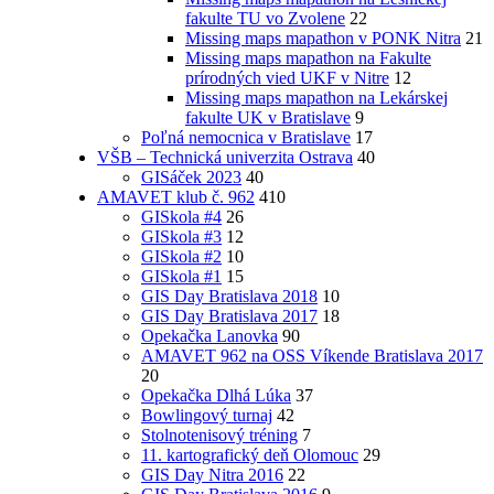
fakulte TU vo Zvolene
22
Missing maps mapathon v PONK Nitra
21
Missing maps mapathon na Fakulte
prírodných vied UKF v Nitre
12
Missing maps mapathon na Lekárskej
fakulte UK v Bratislave
9
Poľná nemocnica v Bratislave
17
VŠB – Technická univerzita Ostrava
40
GISáček 2023
40
AMAVET klub č. 962
410
GISkola #4
26
GISkola #3
12
GISkola #2
10
GISkola #1
15
GIS Day Bratislava 2018
10
GIS Day Bratislava 2017
18
Opekačka Lanovka
90
AMAVET 962 na OSS Víkende Bratislava 2017
20
Opekačka Dlhá Lúka
37
Bowlingový turnaj
42
Stolnotenisový tréning
7
11. kartografický deň Olomouc
29
GIS Day Nitra 2016
22