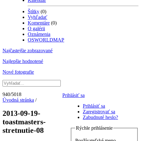
Kalendár
Štítky
(0)
Vyhľadať
Komentáre
(0)
O galérii
Oznámenia
OSWORLDMAP
Najčastejšie zobrazované
Najlepšie hodnotené
Nové fotografie
940/5018
Prihlásiť sa
Úvodná stránka
/
Prihlásiť sa
Zaregistrovať sa
2013-09-19-
Zabudnuté heslo?
toastmasters-
Rýchle prihlásenie
stretnutie-08
Používateľské meno