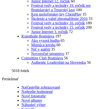
Junior Internet 12. ročník
60
Festival vedy a techniky 19. ročník pre
Bratislavský a Trnavský kraj
100
Krst spoločenskej hry ChemPlay
35
Školenie a valné zhromaždenie 2016
33
Festival vedy a techniky 16. ročník
189
Festival vedy a techniky 15. ročník
200
Junior Internet 3. ročník
72
Kunsthalle Bratislava
197
Ako vyzerá hudba
65
Miznúca kresba
60
Nič v galérii
35
Novoročné tajomstvo
37
Consulting Club Bratislava
56
Authentic Leadership na Slovensku
56
5018 fotiek
Preskúmať
Najčastejšie zobrazované
Najlepšie hodnotené
Nové fotografie
Nové albumy
Náhodný výber