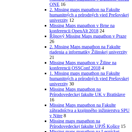
ONE
16
2. Missing maps mapathon na Fakulte
humanitných a prírodných vied Prešovskej
univerzity
12
Missing Maps mapathon v Brne na
konferencii OpenAlt 2018
24
Říjnový Missing Maps mapathon v Praze
26
2. Missing Maps mapathon na Fakulte
riadenia a informatiky Žilinskej univerzity
21
Missing Maps mapathon v Žiline na
konferencii OSSConf 2018
4
1. Missing maps mapathon na Fakulte
humanitných a prírodných vied Prešovskej
univerzity
30
Missing Maps mapathon na
Prírodovedeckej fakulte UK v Bratislave
16
Missing Maps mapathon na Fakulte
záhradníctva a krajinného inžinierstva SPU
v Nitre
8
Missing maps mapathon na
Prírodovedeckej fakulte UPJŠ Košice
15
Missing maps mapathon na Lesníckej