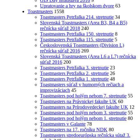
GIS Day Bratislava 2016
9
Upratovanie a hry na školskom dvore
63
Toastmasters
1558
Toastmasters Petržalka 214. stretnutie
34
Slovenská Toastmasters (Area B3, B4 a B5)
rečnícka súťaž 2018
240
Toastmasters Petržalka 150. stretnutie
8
Toastmasters Petržalka 115. stretnutie
5
Československá Toastmasters (Division L)
rečnícka súťaž 2016
269
Slovenská Toastmasters (Area L6 a L7) rečnícka
súťaž 2016
200
Toastmasters Petržalka 3. stretnutie
23
Toastmasters Petržalka 2. stretnutie
26
Toastmasters Petržalka 1. stretnutie
48
Toastmasters súťaž v humorných rečiach a
improvizáciach
45
Toastmasters pod holým nebom 7. stretnutie
55
Toastmasters na Právnickej fakulte UK
60
Toastmasters na Prírodovedeckej fakulte UK
12
Toastmasters pod holým nebom 3. stretnutie
55
Toastmasters pod holým nebom 1. stretnutie
80
Toastmasters v Galante
78
Toastmasters na 17. ročníku NDK
80
Toastmasters stredoeurópska rečnícka sútaž 3.