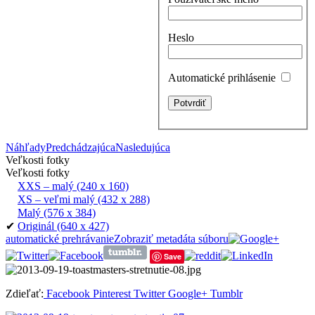
Heslo
Automatické prihlásenie
Náhľady
Predchádzajúca
Nasledujúca
Veľkosti fotky
Veľkosti fotky
XXS – malý
(240 x 160)
XS – veľmi malý
(432 x 288)
Malý
(576 x 384)
✔
Originál
(640 x 427)
automatické prehrávanie
Zobraziť metadáta súboru
Save
Zdieľať:
Facebook
Pinterest
Twitter
Google+
Tumblr